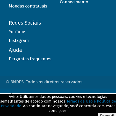
Conhecimento
Moedas contratuais
Redes Sociais
YouTube
Instagram
Ajuda
Perguntas frequentes
© BNDES. Todos os direitos reservados
ConteÃºdo complementar
Aviso: Utilizamos dados pessoais, cookies e tecnologias
semelhantes de acordo com nossos
Termos de Uso e Política de
${title}
${badge}
Privacidade
. Ao continuar navegando, você concorda com estas
condições.
${loading}
Entendi