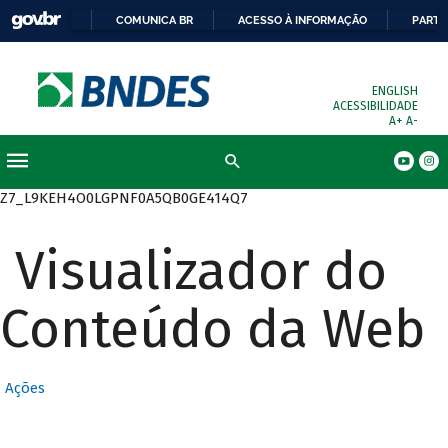
COMUNICA BR
ACESSO À INFORMAÇÃO
PARTI
ENGLISH
ACESSIBILIDADE
A+
A-
Busca
Z7_L9KEH4O0LGPNF0A5QB0GE414Q7
Visualizador do
Conteúdo da Web
Ações