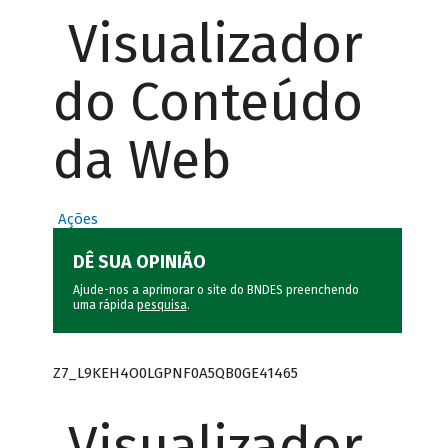
Visualizador
do Conteúdo
da Web
Ações
DÊ SUA OPINIÃO
Ajude-nos a aprimorar o site do BNDES preenchendo
uma rápida
pesquisa
.
Z7_L9KEH4O0LGPNF0A5QB0GE41465
Visualizador