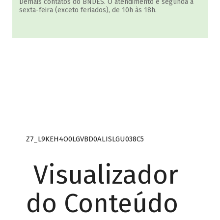
Demais contatos do BNDES. O atendimento é segunda a
sexta-feira (exceto feriados), de 10h às 18h.
Z7_L9KEH4O0LGVBD0ALISLGU038C5
Visualizador
do Conteúdo