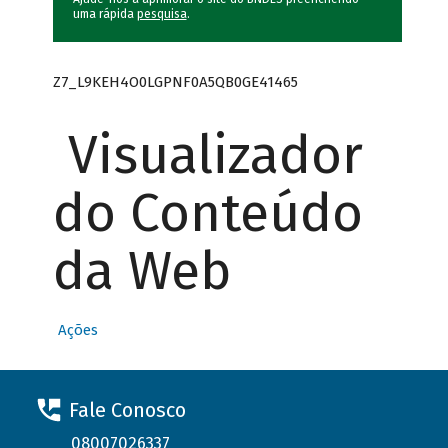
uma rápida
pesquisa
.
Z7_L9KEH4O0LGPNF0A5QB0GE41465
Visualizador
do Conteúdo
da Web
Ações
Fale Conosco
08007026337