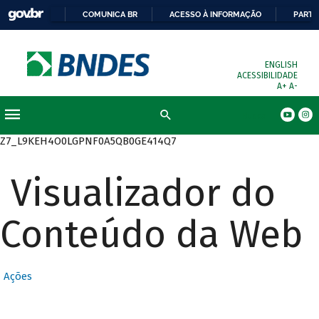
COMUNICA BR
ACESSO À INFORMAÇÃO
PARTI
ENGLISH
ACESSIBILIDADE
A+
A-
Busca
Z7_L9KEH4O0LGPNF0A5QB0GE414Q7
Visualizador do
Conteúdo da Web
Ações