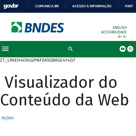
COMUNICA BR
ACESSO À INFORMAÇÃO
PARTI
ENGLISH
ACESSIBILIDADE
A+
A-
Busca
Z7_L9KEH4O0LGPNF0A5QB0GE414Q7
Visualizador do
Conteúdo da Web
Ações