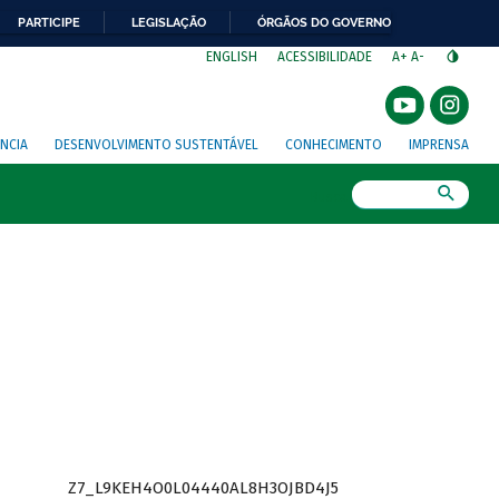
PARTICIPE
LEGISLAÇÃO
ÓRGÃOS DO GOVERNO
⁣
ENGLISH
ACESSIBILIDADE
A+
A-
NCIA
DESENVOLVIMENTO SUSTENTÁVEL
CONHECIMENTO
IMPRENSA
Busca
Z7_L9KEH4O0L04440AL8H3OJBD4J5