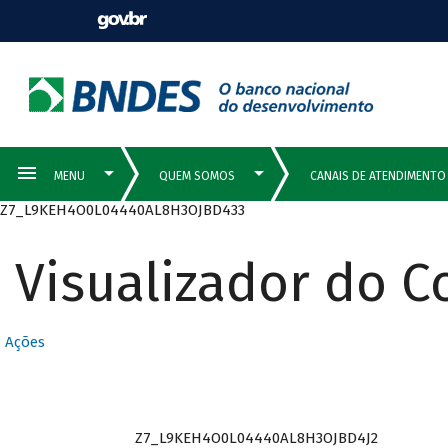
Z7_L9KEH4O0L04440AL8H3OJBD433
Visualizador do 
Ações
Z7_L9KEH4O0L04440AL8H3OJBD4J2