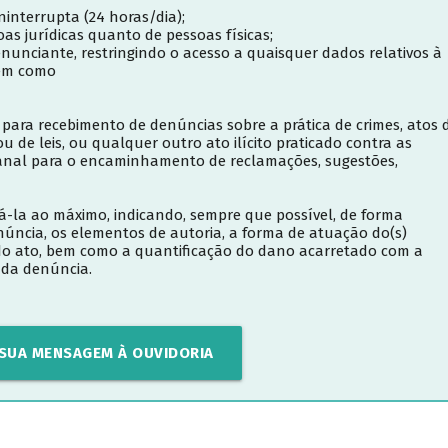
interrupta (24 horas/dia);
s jurídicas quanto de pessoas físicas;
unciante, restringindo o acesso a quaisquer dados relativos à
bem como
para recebimento de denúncias sobre a prática de crimes, atos 
 de leis, ou qualquer outro ato ilícito praticado contra as
anal para o encaminhamento de reclamações, sugestões,
á-la ao máximo, indicando, sempre que possível, de forma
enúncia, os elementos de autoria, a forma de atuação do(s)
a do ato, bem como a quantificação do dano acarretado com a
o da denúncia.
 SUA MENSAGEM À OUVIDORIA