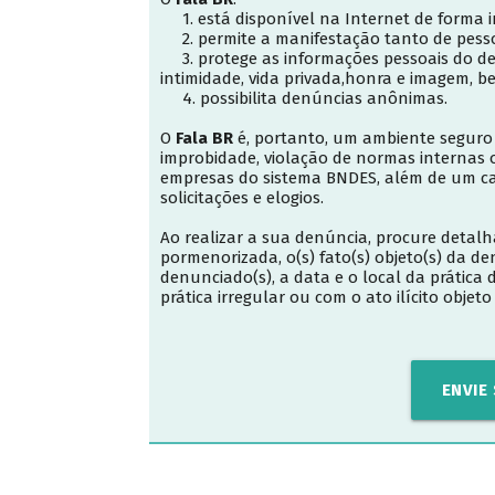
1. está disponível na Internet de forma in
2. permite a manifestação tanto de pessoa
3. protege as informações pessoais do den
intimidade, vida privada,honra e imagem, 
4. possibilita denúncias anônimas.
O
Fala BR
é, portanto, um ambiente seguro 
improbidade, violação de normas internas ou
empresas do sistema BNDES, além de um c
solicitações e elogios.
Ao realizar a sua denúncia, procure detalh
pormenorizada, o(s) fato(s) objeto(s) da d
denunciado(s), a data e o local da prátic
prática irregular ou com o ato ilícito objet
ENVIE