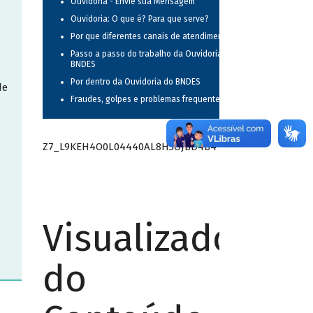
Ouvidoria - Envie sua Mensagem
Ouvidoria: O que é? Para que serve?
Por que diferentes canais de atendimento?
Passo a passo do trabalho da Ouvidoria do
BNDES
Por dentro da Ouvidoria do BNDES
de
Fraudes, golpes e problemas frequentes
Z7_L9KEH4O0L04440AL8H3OJBD4B4
Visualizador
do