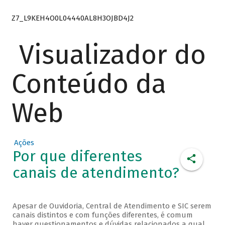
Z7_L9KEH4O0L04440AL8H3OJBD4J2
Visualizador do
Conteúdo da
Web
Ações
Por que diferentes
canais de atendimento?
Apesar de Ouvidoria, Central de Atendimento e SIC serem
canais distintos e com funções diferentes, é comum
haver questionamentos e dúvidas relacionados a qual