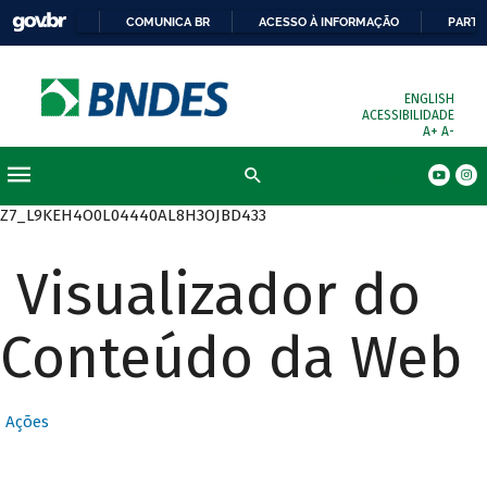
COMUNICA BR
ACESSO À INFORMAÇÃO
PARTI
ENGLISH
ACESSIBILIDADE
A+
A-
Busca
Z7_L9KEH4O0L04440AL8H3OJBD433
Visualizador do
Conteúdo da Web
Ações