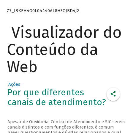
Z7_L9KEH4O0L04440AL8H3OJBD4J2
Visualizador do
Conteúdo da
Web
Ações
Por que diferentes
canais de atendimento?
Apesar de Ouvidoria, Central de Atendimento e SIC serem
canais distintos e com funções diferentes, é comum
haver questionamentos e dúvidas relacionados a qual