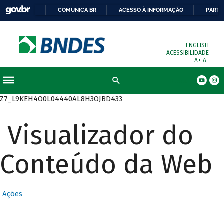
COMUNICA BR
ACESSO À INFORMAÇÃO
PARTI
ENGLISH
ACESSIBILIDADE
A+
A-
Busca
Z7_L9KEH4O0L04440AL8H3OJBD433
Visualizador do
Conteúdo da Web
Ações