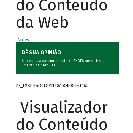
do Conteúdo
da Web
Ações
DÊ SUA OPINIÃO
Ajude-nos a aprimorar o site do BNDES preenchendo
uma rápida
pesquisa
.
Z7_L9KEH4O0LGPNF0A5QB0GE41465
Visualizador
do Conteúdo