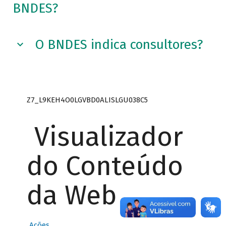
BNDES?
O BNDES indica consultores?
Z7_L9KEH4O0LGVBD0ALISLGU038C5
Visualizador
do Conteúdo
da Web
Ações