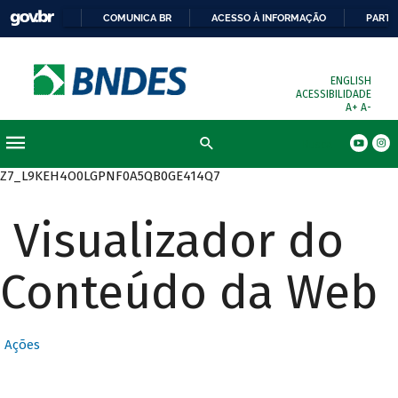
COMUNICA BR
ACESSO À INFORMAÇÃO
PARTI
ENGLISH
ACESSIBILIDADE
A+
A-
Busca
Z7_L9KEH4O0LGPNF0A5QB0GE414Q7
Visualizador do
Conteúdo da Web
Ações