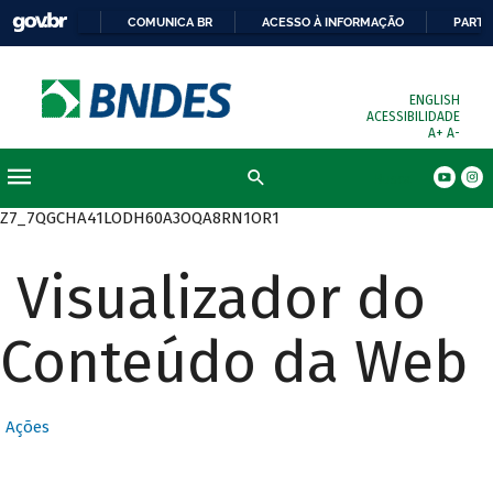
COMUNICA BR
ACESSO À INFORMAÇÃO
PARTI
ENGLISH
ACESSIBILIDADE
A+
A-
Busca
Z7_7QGCHA41LODH60A3OQA8RN1OR1
Visualizador do
Conteúdo da Web
Ações