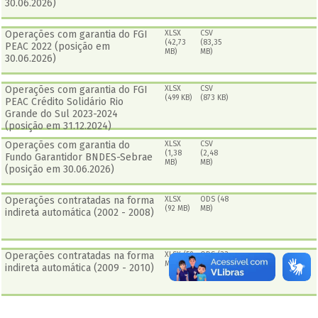
30.06.2026)
Operações com garantia do FGI
XLSX
CSV
(42,73
(83,35
PEAC 2022 (posição em
MB)
MB)
30.06.2026)
Operações com garantia do FGI
XLSX
CSV
(499 KB)
(873 KB)
PEAC Crédito Solidário Rio
Grande do Sul 2023-2024
(posição em 31.12.2024)
Operações com garantia do
XLSX
CSV
(1,38
(2,48
Fundo Garantidor BNDES-Sebrae
MB)
MB)
(posição em 30.06.2026)
Operações contratadas na forma
XLSX
ODS (48
(92 MB)
MB)
indireta automática (2002 - 2008)
Operações contratadas na forma
XLSX (59
ODS (33
MB)
MB)
indireta automática (2009 - 2010)