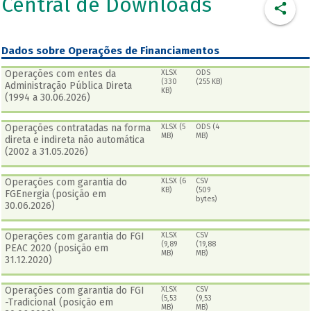
Central de Downloads
Dados sobre Operações de Financiamentos
Operações com entes da
XLSX
ODS
(330
(255 KB)
Administração Pública Direta
KB)
(1994 a 30.06.2026)
Operações contratadas na forma
XLSX (5
ODS (4
MB)
MB)
direta e indireta não automática
(2002 a 31.05.2026)
Operações com garantia do
XLSX (6
CSV
KB)
(509
FGEnergia (posição em
bytes)
30.06.2026)
Operações com garantia do FGI
XLSX
CSV
(9,89
(19,88
PEAC 2020 (posição em
MB)
MB)
31.12.2020)
Operações com garantia do FGI
XLSX
CSV
(5,53
(9,53
-Tradicional (posição em
MB)
MB)