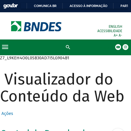
COMUNICA BR
ACESSO À INFORMAÇÃO
PARTI
ENGLISH
ACESSIBILIDADE
A+
A-
Busca
Z7_L9KEH4O0L0SB30AD7I5LG904B1
Visualizador do
Conteúdo da Web
Ações