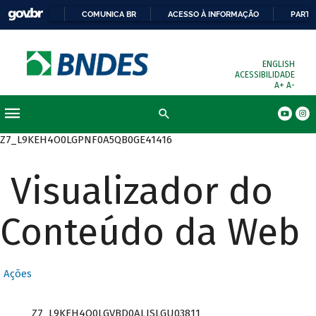
COMUNICA BR
ACESSO À INFORMAÇÃO
PARTI
ENGLISH
ACESSIBILIDADE
A+
A-
Busca
Z7_L9KEH4O0LGPNF0A5QB0GE41416
Visualizador do
Conteúdo da Web
Ações
Z7_L9KEH4O0LGVBD0ALISLGU03811