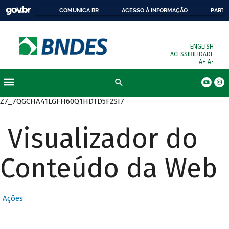
COMUNICA BR
ACESSO À INFORMAÇÃO
PARTI
ENGLISH
ACESSIBILIDADE
A+
A-
Busca
Z7_7QGCHA41LGFH60Q1HDTD5F2SI7
Visualizador do
Conteúdo da Web
Ações