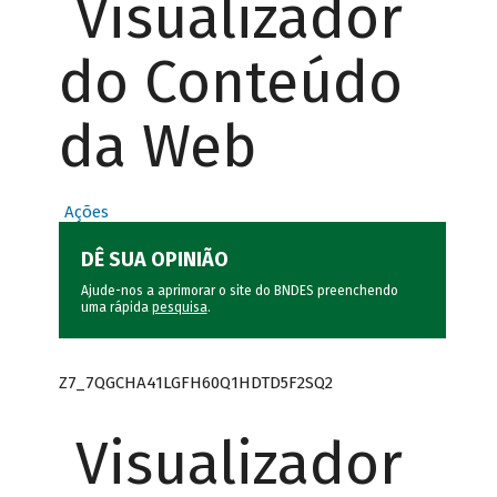
Visualizador
do Conteúdo
da Web
Ações
DÊ SUA OPINIÃO
Ajude-nos a aprimorar o site do BNDES preenchendo
uma rápida
pesquisa
.
Z7_7QGCHA41LGFH60Q1HDTD5F2SQ2
Visualizador