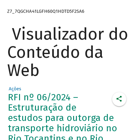
Z7_7QGCHA41LGFH60Q1HDTD5F2SA6
Visualizador do
Conteúdo da
Web
Ações
RFI nº 06/2024 –
Estruturação de
estudos para outorga de
transporte hidroviário no
Rio Tocantins e no Rio