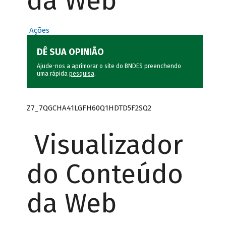
da Web
Ações
DÊ SUA OPINIÃO
Ajude-nos a aprimorar o site do BNDES preenchendo
uma rápida
pesquisa
.
Z7_7QGCHA41LGFH60Q1HDTD5F2SQ2
Visualizador
do Conteúdo
da Web