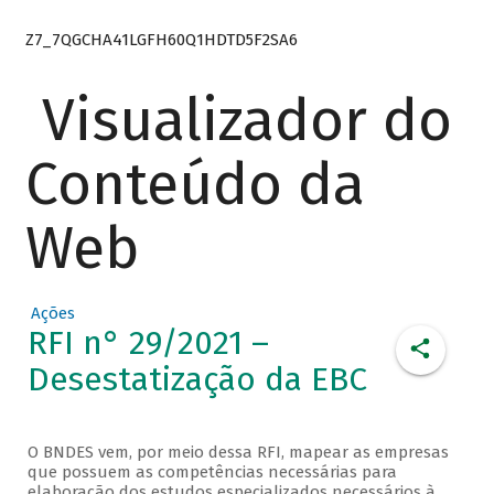
Z7_7QGCHA41LGFH60Q1HDTD5F2SA6
Visualizador do
Conteúdo da
Web
Ações
RFI n° 29/2021 –
Desestatização da EBC
O BNDES vem, por meio dessa RFI, mapear as empresas
que possuem as competências necessárias para
elaboração dos estudos especializados necessários à