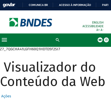
COMUNICA BR
ACESSO À INFORMAÇÃO
PARTI
ENGLISH
ACESSIBILIDADE
A+
A-
Busca
Z7_7QGCHA41LGFH60Q1HDTD5F2SI7
Visualizador do
Conteúdo da Web
Ações