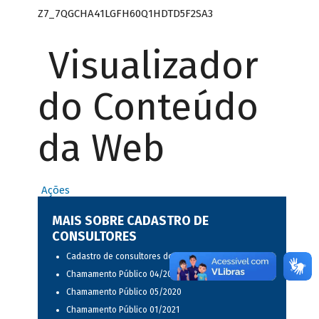
Z7_7QGCHA41LGFH60Q1HDTD5F2SA3
Visualizador
do Conteúdo
da Web
Ações
MAIS SOBRE CADASTRO DE
CONSULTORES
Cadastro de consultores do BNDES
Chamamento Público 04/2020
Chamamento Público 05/2020
Chamamento Público 01/2021