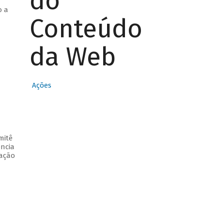
do
o a
Conteúdo
da Web
Ações
mitê
ência
cação