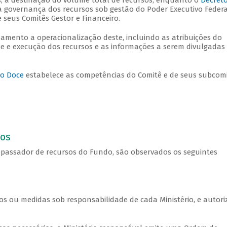
, a destinação do volume total de recursos, enquanto o
Decret
a governança dos recursos sob gestão do Poder Executivo Federa
 seus Comitês Gestor e Financeiro.
amento a operacionalização deste, incluindo as atribuições do
e e execução dos recursos e as informações a serem divulgadas
io Doce
estabelece as competências do Comitê e de seus subcom
sos
passador de recursos do Fundo, são observados os seguintes
os ou medidas sob responsabilidade de cada Ministério, e autori