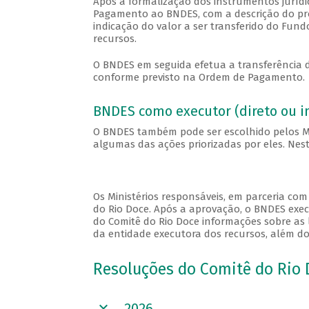
Após a formalização dos instrumentos jurídi
Pagamento ao BNDES, com a descrição do proj
indicação do valor a ser transferido do Fund
recursos.
O BNDES em seguida efetua a transferência d
conforme previsto na Ordem de Pagamento.
BNDES como executor (direto ou in
O BNDES também pode ser escolhido pelos Min
algumas das ações priorizadas por eles. Nes
Os Ministérios responsáveis, em parceria co
do Rio Doce. Após a aprovação, o BNDES exec
do Comitê do Rio Doce informações sobre as l
da entidade executora dos recursos, além do 
Resoluções do Comitê do Rio 
2026