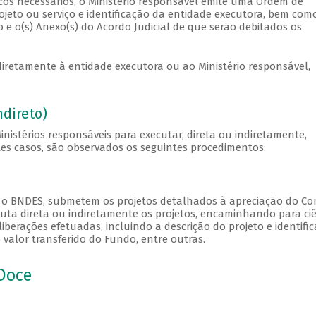
cos necessários, o Ministério responsável emite uma Ordem de
eto ou serviço e identificação da entidade executora, bem com
o e o(s) Anexo(s) do Acordo Judicial de que serão debitados os
iretamente à entidade executora ou ao Ministério responsável,
direto)
istérios responsáveis para executar, direta ou indiretamente,
tes casos, são observados os seguintes procedimentos:
m o BNDES, submetem os projetos detalhados à apreciação do Co
uta direta ou indiretamente os projetos, encaminhando para ci
iberações efetuadas, incluindo a descrição do projeto e identifi
valor transferido do Fundo, entre outras.
Doce