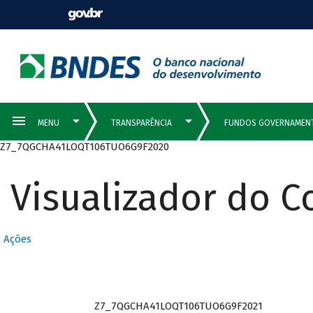
Z7_7QGCHA41LOQT106TUO6G9F2020
Visualizador do 
Ações
Z7_7QGCHA41LOQT106TUO6G9F2021