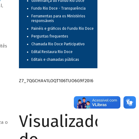
o
Governança do Fundo Rio Doce
l,
Fundo Rio Doce - Transparência
Ferramentas para os Ministérios
responsáveis
Painéis e gráficos do Fundo Rio Doce
Perguntas frequentes
Chamada Rio Doce Participativo
itês
Edital Restaura Rio Doce
Editais e chamadas públicas
Z7_7QGCHA41LOQT106TUO6G9F20I6
Visualizador
za o