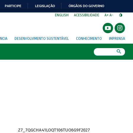
PARTICIPE
LEGISLAÇÃO
ÓRGÃOS DO GOVERNO
⁣
ENGLISH
ACESSIBILIDADE
A+
A-
NCIA
DESENVOLVIMENTO SUSTENTÁVEL
CONHECIMENTO
IMPRENSA
Busca
Z7_7QGCHA41LOQT106TUO6G9F2027