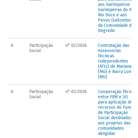
aos Garimpeiros e
Garimpeiras do Alto
Rio Doce e aos
Povos Quilombolas
da Comunidade de
Degredo
6
Participação
n° 02/2026
Contratação das
Social
Assessorias
Técnicas
Independentes
(ATIs) de Mariana
(MG) e Barra Longa
(MG)
6
Participação
n° 03/2026
Cooperação Técnica
Social
entre FBB e SG
para aplicação de
recursos do Fundo
de Participação
Social destinados
aos projetos das
comunidades
atingidas