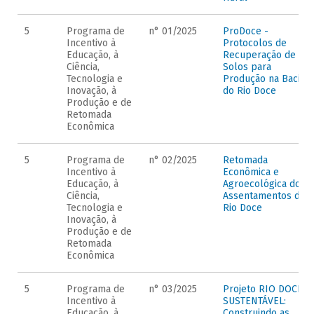
5
Programa de
n° 01/2025
ProDoce -
Incentivo à
Protocolos de
Educação, à
Recuperação de
Ciência,
Solos para
Tecnologia e
Produção na Bacia
Inovação, à
do Rio Doce
Produção e de
Retomada
Econômica
5
Programa de
n° 02/2025
Retomada
Incentivo à
Econômica e
Educação, à
Agroecológica dos
Ciência,
Assentamentos do
Tecnologia e
Rio Doce
Inovação, à
Produção e de
Retomada
Econômica
5
Programa de
n° 03/2025
Projeto RIO DOCE
Incentivo à
SUSTENTÁVEL:
Educação, à
Construindo as