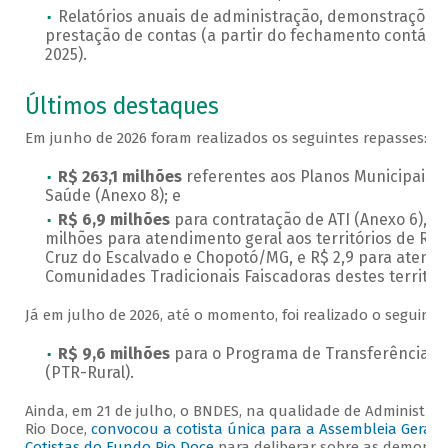
Relatórios anuais de administração, demonstrações 
prestação de contas (a partir do fechamento contábil
2025).
Últimos destaques
Em junho de 2026 foram realizados os seguintes repasses:
R$ 263,1 milhões
referentes aos Planos Municipais 
Saúde (Anexo 8); e
R$ 6,9 milhões
para contratação de ATI (Anexo 6), s
milhões para atendimento geral aos territórios de Rio
Cruz do Escalvado e Chopotó/MG, e R$ 2,9 para atend
Comunidades Tradicionais Faiscadoras destes territóri
Já em julho de 2026, até o momento, foi realizado o seguinte
R$ 9,6 milhões
para o Programa de Transferência d
(PTR-Rural).
Ainda, em 21 de julho, o BNDES, na qualidade de Administra
Rio Doce,
convocou a cotista única para a Assembleia Geral O
Cotistas do Fundo Rio Doce
para deliberar sobre as demonst