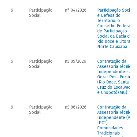
6
Participação
n° 04/2026
Participação Social
Social
e Defesa do
Território: o
Conselho Federal
de Participação
Social da Bacia do
Rio Doce e Litoral
Norte Capixaba
6
Participação
nº 05/2026
Contratação da
Social
Assessoria Técnica
Independente - ATI
Geral Rosa Fortini
(Rio Doce, Santa
Cruz do Escalvado
e Chopotó/MG)
6
Participação
nº 06/2026
Contratação da
Social
Assessoria Técnica
Independente (ATI
IPCT) -
Comunidades
Tradicionais