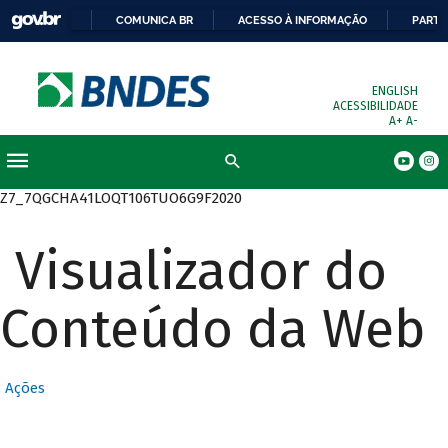
COMUNICA BR
ACESSO À INFORMAÇÃO
PARTI
ENGLISH
ACESSIBILIDADE
A+
A-
Busca
Z7_7QGCHA41LOQT106TUO6G9F2020
Visualizador do
Conteúdo da Web
Ações