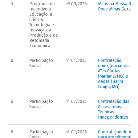
5
Programa de
nº 09/2026
Mãos na Massa Rio
Incentivo à
Doce Minas Gerais
Educação, à
Ciência,
Tecnologia e
Inovação, à
Produção e de
Retomada
Econômica
6
Participação
n° 01/2025
Contratação
Social
emergencial das
ATIs Cáritas
(Mariana/MG) e
Aedas (Barra
Longa/MG)
6
Participação
n° 02/2025
Contratação das
Social
Assessorias
Técnicas
Independentes
6
Participação
n° 01/2026
Contratação de ATIs
Social
para atendimento