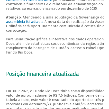
contábeis e financeiras e o relatório da administração do F
relativos ao exercício encerrado em dezembro de 2025.
Atenção
: Atendendo a uma solicitação da Governança do F
assembleia foi adiada
. A nova data de realização da Assembl
Ordinária será oportunamente comunicada à cotista única,
convocação.
Para visualização gráfica e interativa dos dados operacionai
Doce, além de estatísticas socioeconômicas da região atingi
rompimento da barragem de Fundão, acesse o Painel Operac
Fundo Rio Doce:
Posição financeira atualizada
Em 30.06.2026, o Fundo Rio Doce tinha como disponibilidade 
valor de aproximadamente R$ 7,6 bilhões. Conforme demons
tabela abaixo, este valor é resultado do aporte das três prim
recebidas em dezembro/24, junho/25 e abril/26, acrescido d
acumulado, e deduzidos dos repasses realizados, que totali