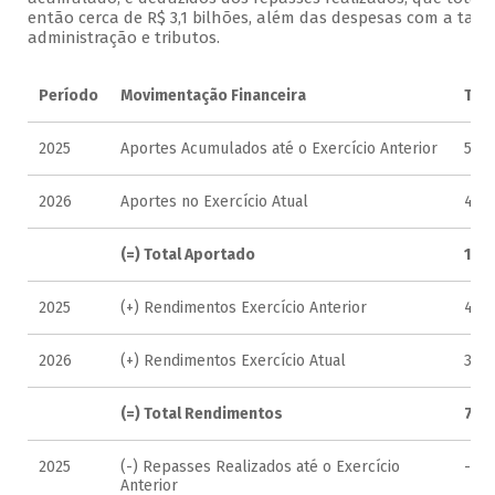
então cerca de R$ 3,1 bilhões, além das despesas com a taxa
administração e tributos.
Período
Movimentação Financeira
Tota
2025
Aportes Acumulados até o Exercício Anterior
5.82
2026
Aportes no Exercício Atual
4.28
(=) Total Aportado
10.1
2025
(+) Rendimentos Exercício Anterior
415.
2026
(+) Rendimentos Exercício Atual
360.
(=) Total Rendimentos
776
2025
(-) Repasses Realizados até o Exercício
-1.7
Anterior