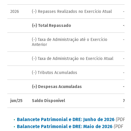
2026
(-) Repasses Realizados no Exercício Atual
-1.2
(=) Total Repassado
-3.
(-) Taxa de Administração até o Exercício
-116
Anterior
(-) Taxa de Administração no Exercício Atual
-85.
(-) Tributos Acumulados
-19.
(=) Despesas Acumuladas
-221
jun/25
Saldo Disponível
7.60
Balancete Patrimonial e DRE: Junho de 2026
(PDF - 
Balancete Patrimonial e DRE: Maio de 2026
(PDF - 1