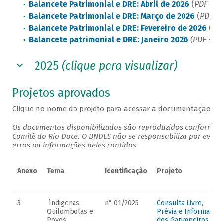
Balancete Patrimonial e DRE: Abril de 2026
(
PDF - 1
Balancete Patrimonial e DRE: Março de 2026
(
PDF - 
Balancete Patrimonial e DRE: Fevereiro de 2026
(
PD
Balancete patrimonial e DRE: Janeiro 2026
(PDF - 9
2025
(clique para visualizar)
Projetos aprovados
Clique no nome do projeto para acessar a documentação as
Os documentos disponibilizados são reproduzidos conforme
Comitê do Rio Doce. O BNDES não se responsabiliza por even
erros ou informações neles contidos.
Anexo
Tema
Identificação
Projeto
3
Índigenas,
n° 01/2025
Consulta Livre,
Quilombolas e
Prévia e Informada
Povos
dos Garimpeiros e