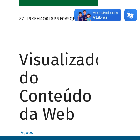
Z7_L9KEH4O0LGPNF0A5QB0GE41495
Visualizador
do
Conteúdo
da Web
Ações