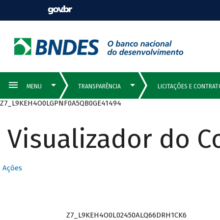
Z7_L9KEH4O0LGPNF0A5QB0GE41494
Visualizador do 
Ações
Z7_L9KEH4O0L02450ALQ66DRH1CK6