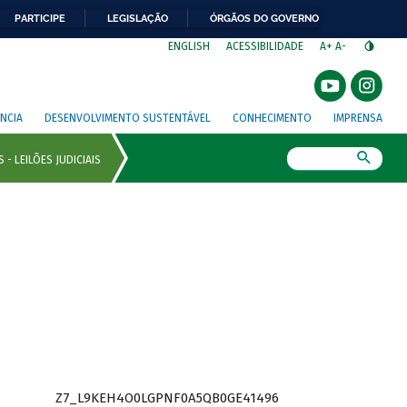
PARTICIPE
LEGISLAÇÃO
ÓRGÃOS DO GOVERNO
⁣
ENGLISH
ACESSIBILIDADE
A+
A-
NCIA
DESENVOLVIMENTO SUSTENTÁVEL
CONHECIMENTO
IMPRENSA
Busca
Z7_L9KEH4O0LGPNF0A5QB0GE41496