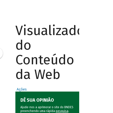
Visualizador
do
Conteúdo
da Web
Ações
DÊ SUA OPINIÃO
Ajude-nos a aprimorar o site do BNDES
preenchendo uma rápida
pesquisa
.