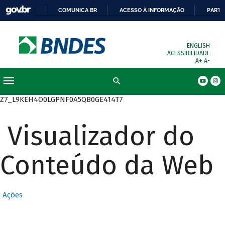
COMUNICA BR
ACESSO À INFORMAÇÃO
PARTI
ENGLISH
ACESSIBILIDADE
A+
A-
Busca
Z7_L9KEH4O0LGPNF0A5QB0GE414T7
Visualizador do
Conteúdo da Web
Ações