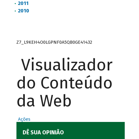
2011
2010
Z7_L9KEH4O0LGPNF0A5QB0GE41432
Visualizador
do Conteúdo
da Web
Ações
DÊ SUA OPINIÃO