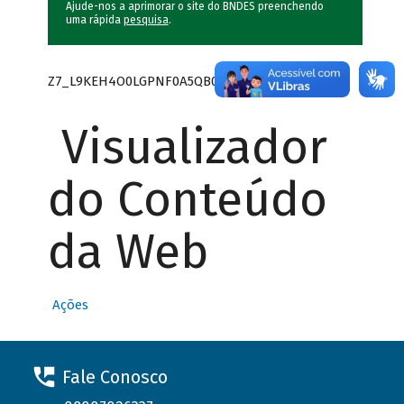
Ajude-nos a aprimorar o site do BNDES preenchendo
uma rápida
pesquisa
.
Z7_L9KEH4O0LGPNF0A5QB0GE41431
Visualizador
do Conteúdo
da Web
Ações
Fale Conosco