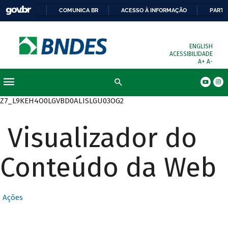
COMUNICA BR
ACESSO À INFORMAÇÃO
PARTI
ENGLISH
ACESSIBILIDADE
A+
A-
Busca
Z7_L9KEH4O0LGVBD0ALISLGU03OG2
Visualizador do
Conteúdo da Web
Ações