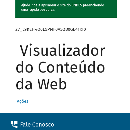
Ajude-nos a aprimorar o site do BNDES preenchendo
uma rápida
pesquisa
.
Z7_L9KEH4O0LGPNF0A5QB0GE41KI0
Visualizador
do Conteúdo
da Web
Ações
Fale Conosco