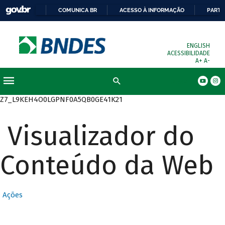
COMUNICA BR
ACESSO À INFORMAÇÃO
PARTI
ENGLISH
ACESSIBILIDADE
A+
A-
Busca
Z7_L9KEH4O0LGPNF0A5QB0GE41K21
Visualizador do
Conteúdo da Web
Ações