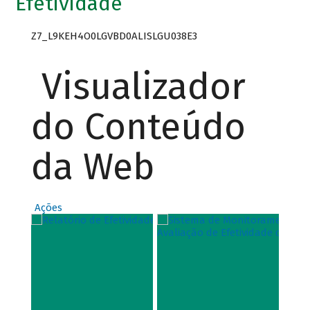
Efetividade
Z7_L9KEH4O0LGVBD0ALISLGU038E3
Visualizador
do Conteúdo
da Web
Ações