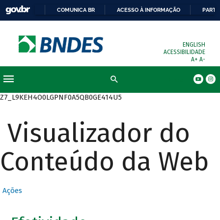
COMUNICA BR
ACESSO À INFORMAÇÃO
PARTI
ENGLISH
ACESSIBILIDADE
A+
A-
Busca
Z7_L9KEH4O0LGPNF0A5QB0GE414U5
Visualizador do
Conteúdo da Web
Ações