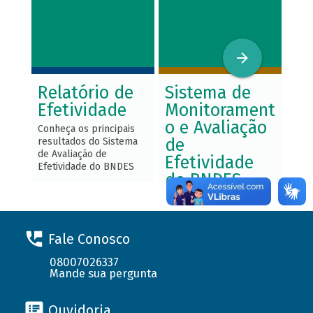
Relatório de
Sistema de
Av
Efetividade
Monitorament
Ef
o e Avaliação
Conheça os principais
Conh
de
resultados do Sistema
estu
de Avaliação de
efet
Efetividade
Efetividade do BNDES
do BNDES
Entenda o Sistema de
Monitoramento e
Avaliação de
Fale Conosco
Efetividade do BNDES,
seus conceitos e
08007026337
principais processos
Mande sua pergunta
Ouvidoria