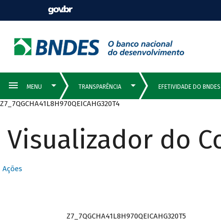
Z7_7QGCHA41L8H970QEICAHG320T4
Visualizador do 
Ações
Z7_7QGCHA41L8H970QEICAHG320T5