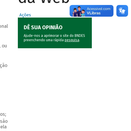
Ações
onal
DÊ SUA OPINIÃO
Ajude-nos a aprimorar o site do BNDES
preenchendo uma rápida
pesquisa
.
, ou
oção
dos;
nsão
ela