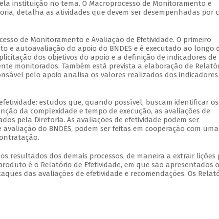
 pela instituição no tema. O Macroprocesso de Monitoramento e
etoria, detalha as atividades que devem ser desempenhadas por 
cesso de Monitoramento e Avaliação de Efetividade. O primeiro
to e autoavaliação do apoio do BNDES e é executado ao longo 
plicitação dos objetivos do apoio e a definição de indicadores de
mente monitorados. Também está prevista a elaboração de Relató
nsável pelo apoio analisa os valores realizados dos indicadores
fetividade: estudos que, quando possível, buscam identificar os
unção da complexidade e tempo de execução, as avaliações de
ados pela Diretoria. As avaliações de efetividade podem ser
e avaliação do BNDES, podem ser feitas em cooperação com uma
contratação.
os resultados dos demais processos, de maneira a extrair lições
produto é o Relatório de Efetividade, em que são apresentados 
taques das avaliações de efetividade e recomendações. Os Relató