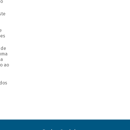
do
ste
e
ões
 de
 uma
 a
o ao
ados