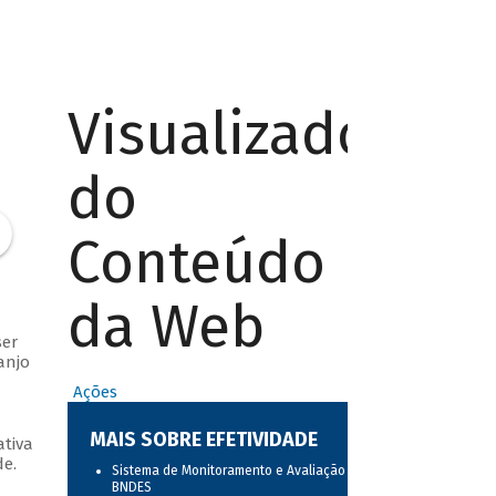
Visualizador
do
Conteúdo
da Web
ser
anjo
Ações
MAIS SOBRE EFETIVIDADE
ativa
e.
Sistema de Monitoramento e Avaliação do
BNDES