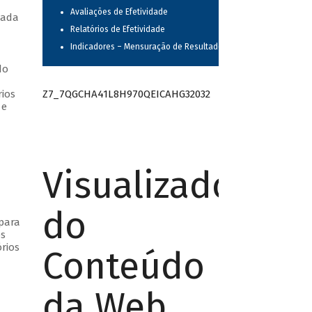
Avaliações de Efetividade
cada
Relatórios de Efetividade
Indicadores – Mensuração de Resultados
do
Z7_7QGCHA41L8H970QEICAHG32032
rios
 e
Visualizador
do
 para
os
rios
Conteúdo
da Web