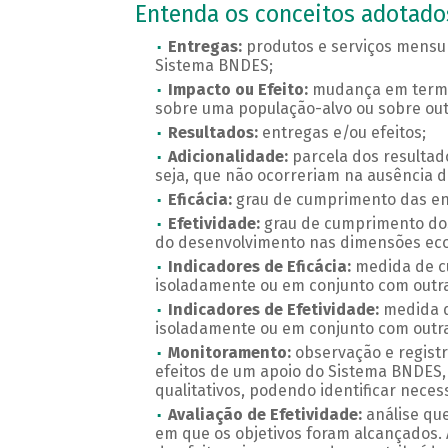
Entenda os conceitos adotad
Entregas:
produtos e serviços mensur
Sistema BNDES;
Impacto ou Efeito:
mudança em termos
sobre uma população-alvo ou sobre out
Resultados:
entregas e/ou efeitos;
Adicionalidade:
parcela dos resultad
seja, que não ocorreriam na ausência d
Eficácia:
grau de cumprimento das en
Efetividade:
grau de cumprimento dos
do desenvolvimento nas dimensões econô
Indicadores de Eficácia:
medida de cu
isoladamente ou em conjunto com outra
Indicadores de Efetividade:
medida d
isoladamente ou em conjunto com outra
Monitoramento:
observação e regist
efeitos de um apoio do Sistema BNDES,
qualitativos, podendo identificar neces
Avaliação de Efetividade:
análise qu
em que os objetivos foram alcançados. 