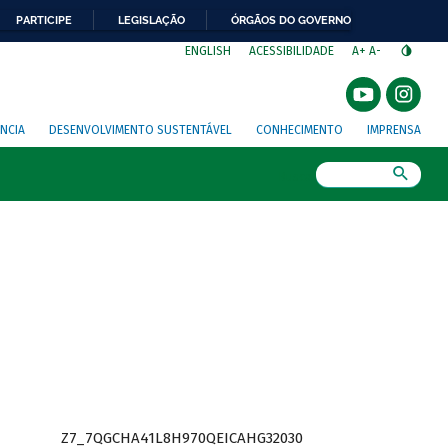
PARTICIPE
LEGISLAÇÃO
ÓRGÃOS DO GOVERNO
⁣
ENGLISH
ACESSIBILIDADE
A+
A-
NCIA
DESENVOLVIMENTO SUSTENTÁVEL
CONHECIMENTO
IMPRENSA
Busca
Z7_7QGCHA41L8H970QEICAHG32030