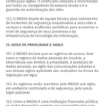
certificação digital. O certificado utilizado é reconhecido
por todos os navegadores (
browsers
) atuais e é a
garantia da autenticação dos
sites
.
12.3. O BNDES dispõe de equipe técnica para tratamento
de incidentes de segurança relacionados a seus
sites
e
serviços e realiza auditorias periódicas para aumentar o
nível de segurança de seus processos e da
infraestrutura de tecnologia da informação.
13. AVISO DE PRIVACIDADE E SIGILO
13.1. O BNDES declara que os registros de acesso, bem
como o registro de dados pessoais do Usuário, a
observância aos direitos à privacidade, à proteção de
dados pessoais, ao sigilo das comunicações privadas e
aos demais sigilos aplicáveis são realizados na forma da
legislação em vigor.
13.2. Os registros serão mantidos pelo BNDES sob sigilo,
em ambiente controlado e de segurança, pelo prazo
legal aplicável.
13.3. Como o BNDES é uma instituição financeira pública,
os dados fornecidos poderão ser compartilhados com