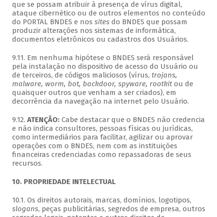
que se possam atribuir à presença de vírus digital,
ataque cibernético ou de outros elementos no conteúdo
do PORTAL BNDES e nos
sites
do BNDES que possam
produzir alterações nos sistemas de informática,
documentos eletrônicos ou cadastros dos Usuários.
9.11. Em nenhuma hipótese o BNDES será responsável
pela instalação no dispositivo de acesso do Usuário ou
de terceiros, de códigos maliciosos (vírus,
trojans,
malware, worm, bot, backdoor, spyware, rootkit
ou de
quaisquer outros que venham a ser criados), em
decorrência da navegação na internet pelo Usuário.
9.12.
ATENÇÃO:
Cabe destacar que o BNDES não credencia
e não indica consultores, pessoas físicas ou jurídicas,
como intermediários para facilitar, agilizar ou aprovar
operações com o BNDES, nem com as instituições
financeiras credenciadas como repassadoras de seus
recursos.
10. PROPRIEDADE INTELECTUAL
10.1. Os direitos autorais, marcas, domínios, logotipos,
slogans
, peças publicitárias, segredos de empresa, outros