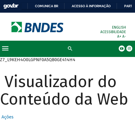
COMUNICA BR
ACESSO À INFORMAÇÃO
PARTI
ENGLISH
ACESSIBILIDADE
A+
A-
Busca
Z7_L9KEH4O0LGPNF0A5QB0GE414H4
Visualizador do
Conteúdo da Web
Ações