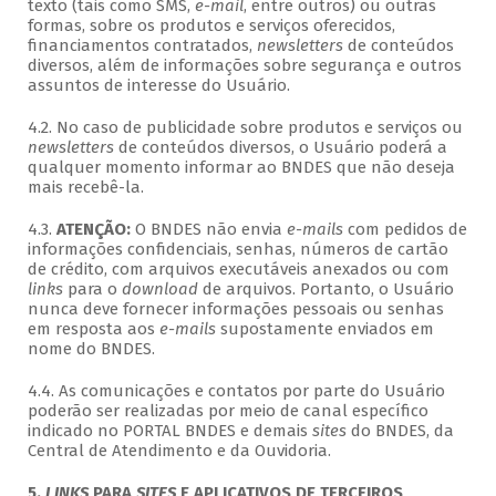
texto (tais como SMS,
e-mail
, entre outros) ou outras
formas, sobre os produtos e serviços oferecidos,
financiamentos contratados,
newsletters
de conteúdos
diversos, além de informações sobre segurança e outros
assuntos de interesse do Usuário.
4.2. No caso de publicidade sobre produtos e serviços ou
newsletters
de conteúdos diversos, o Usuário poderá a
qualquer momento informar ao BNDES que não deseja
mais recebê-la.
4.3.
ATENÇÃO:
O BNDES não envia
e-mails
com pedidos de
informações confidenciais, senhas, números de cartão
de crédito, com arquivos executáveis anexados ou com
links
para o
download
de arquivos. Portanto, o Usuário
nunca deve fornecer informações pessoais ou senhas
em resposta aos
e-mails
supostamente enviados em
nome do BNDES.
4.4. As comunicações e contatos por parte do Usuário
poderão ser realizadas por meio de canal específico
indicado no PORTAL BNDES e demais
sites
do BNDES, da
Central de Atendimento e da Ouvidoria.
5.
LINKS
PARA
SITES
E APLICATIVOS DE TERCEIROS