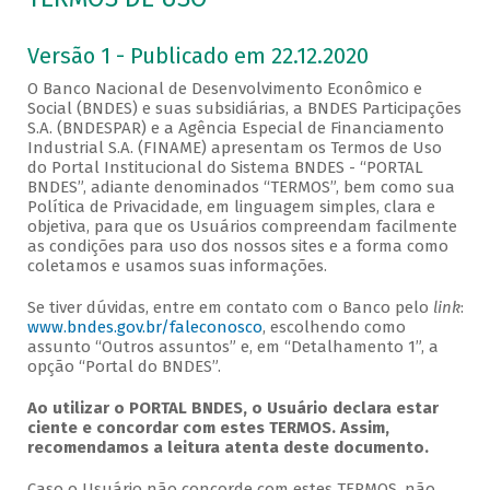
Versão 1 - Publicado em 22.12.2020
O Banco Nacional de Desenvolvimento Econômico e
Social (BNDES) e suas subsidiárias, a BNDES Participações
S.A. (BNDESPAR) e a Agência Especial de Financiamento
Industrial S.A. (FINAME) apresentam os Termos de Uso
do Portal Institucional do Sistema BNDES - “PORTAL
BNDES”, adiante denominados “TERMOS”, bem como sua
Política de Privacidade, em linguagem simples, clara e
objetiva, para que os Usuários compreendam facilmente
as condições para uso dos nossos sites e a forma como
coletamos e usamos suas informações.
Se tiver dúvidas, entre em contato com o Banco pelo
link
:
www.bndes.gov.br/faleconosco
, escolhendo como
assunto “Outros assuntos” e, em “Detalhamento 1”, a
opção “Portal do BNDES”.
Ao utilizar o PORTAL BNDES, o Usuário declara estar
ciente e concordar com estes TERMOS. Assim,
recomendamos a leitura atenta deste documento.
Caso o Usuário não concorde com estes TERMOS, não