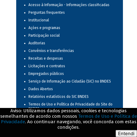
Acesso à Informação - Informações classificadas
Perguntas frequentes
Institucional
Ações e programas
Participação social
Auditorias
Convênios e transferências
Receitas e despesas
Licitações e contratos
Empregados públicos
Serviço de Informação ao Cidadão (SIC) no BNDES
Dados Abertos
Relatórios estatísticos do SIC BNDES
Termos de Uso e Política de Privacidade do Site do
BNDES
Aviso: Utilizamos dados pessoais, cookies e tecnologias
semelhantes de acordo com nossos
Termos de Uso e Política de
Sanções administrativas
Privacidade
. Ao continuar navegando, você concorda com estas
Transparência e prestação de contas
condições.
Gestão de Documentos
Entendi