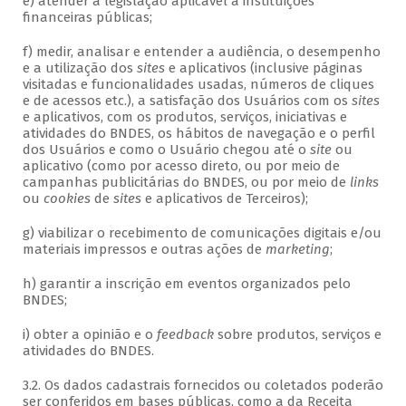
e) atender à legislação aplicável a instituições
financeiras públicas;
f) medir, analisar e entender a audiência, o desempenho
e a utilização dos
sites
e aplicativos (inclusive páginas
visitadas e funcionalidades usadas, números de cliques
e de acessos etc.), a satisfação dos Usuários com os
sites
e aplicativos, com os produtos, serviços, iniciativas e
atividades do BNDES, os hábitos de navegação e o perfil
dos Usuários e como o Usuário chegou até o
site
ou
aplicativo (como por acesso direto, ou por meio de
campanhas publicitárias do BNDES, ou por meio de
links
ou
cookies
de
sites
e aplicativos de Terceiros);
g) viabilizar o recebimento de comunicações digitais e/ou
materiais impressos e outras ações de
marketing
;
h) garantir a inscrição em eventos organizados pelo
BNDES;
i) obter a opinião e o
feedback
sobre produtos, serviços e
atividades do BNDES.
3.2. Os dados cadastrais fornecidos ou coletados poderão
ser conferidos em bases públicas, como a da Receita