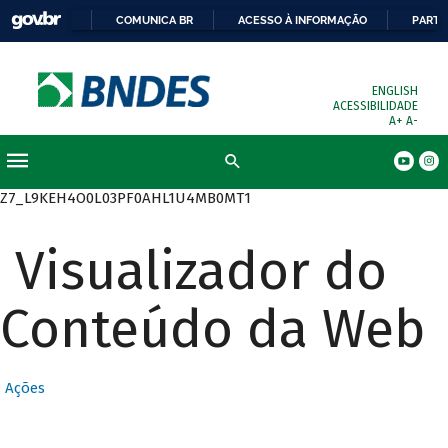
COMUNICA BR
ACESSO À INFORMAÇÃO
PARTI
ENGLISH
ACESSIBILIDADE
A+
A-
Busca
Z7_L9KEH4O0L03PF0AHL1U4MB0MT1
Visualizador do
Conteúdo da Web
Ações