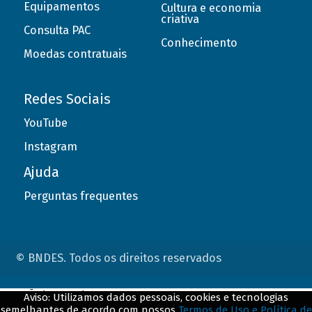
Equipamentos
Cultura e economia
criativa
Consulta PAC
Conhecimento
Moedas contratuais
Redes Sociais
YouTube
Instagram
Ajuda
Perguntas frequentes
© BNDES. Todos os direitos reservados
ConteÃºdo complementar
Aviso: Utilizamos dados pessoais, cookies e tecnologias
semelhantes de acordo com nossos
Termos de Uso e Política de