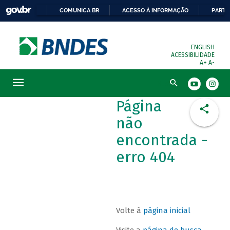
COMUNICA BR
ACESSO À INFORMAÇÃO
PARTI
ENGLISH
ACESSIBILIDADE
A+
A-
Busca
Página
não
encontrada -
erro 404
Volte à
página inicial
Visite a
página de busca