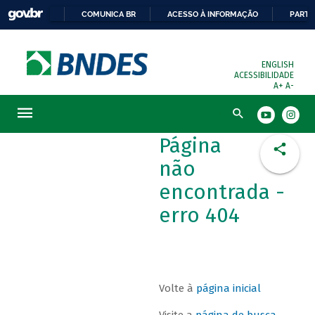
COMUNICA BR
ACESSO À INFORMAÇÃO
PARTI
ENGLISH
ACESSIBILIDADE
A+
A-
Busca
Página
não
encontrada -
erro 404
Volte à
página inicial
Visite a
página de busca