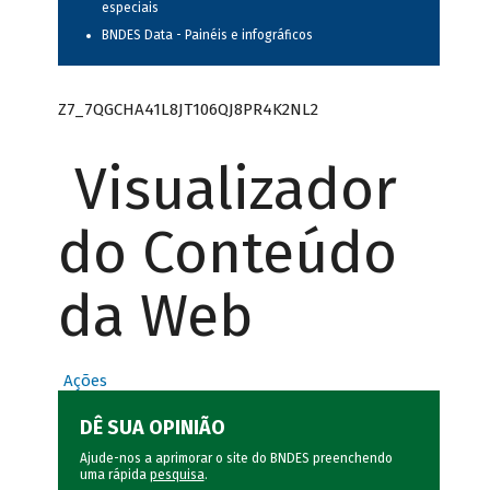
especiais
BNDES Data - Painéis e infográficos
Z7_7QGCHA41L8JT106QJ8PR4K2NL2
Visualizador
do Conteúdo
da Web
Ações
DÊ SUA OPINIÃO
Ajude-nos a aprimorar o site do BNDES preenchendo
uma rápida
pesquisa
.