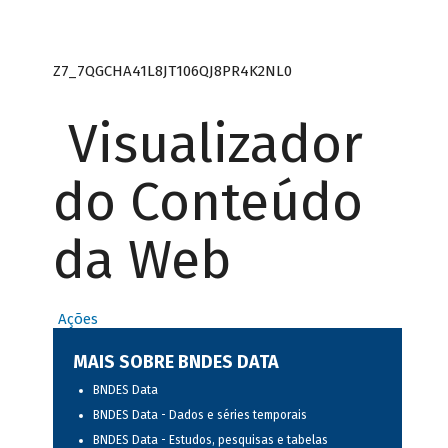
Z7_7QGCHA41L8JT106QJ8PR4K2NL0
Visualizador
do Conteúdo
da Web
Ações
MAIS SOBRE BNDES DATA
BNDES Data
BNDES Data - Dados e séries temporais
BNDES Data - Estudos, pesquisas e tabelas