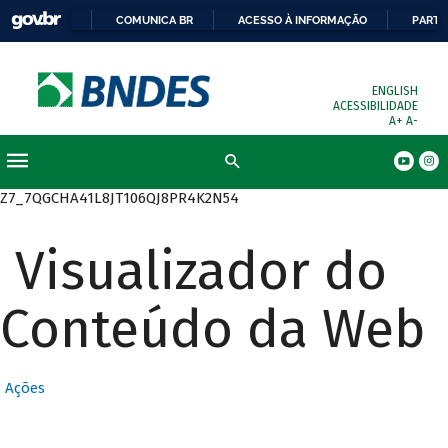
COMUNICA BR
ACESSO À INFORMAÇÃO
PARTI
ENGLISH
ACESSIBILIDADE
A+
A-
Busca
Z7_7QGCHA41L8JT106QJ8PR4K2N54
Visualizador do
Conteúdo da Web
Ações