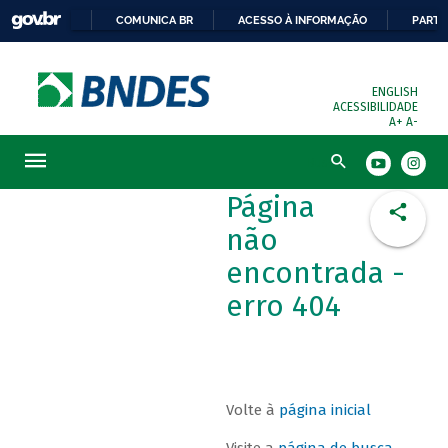
COMUNICA BR
ACESSO À INFORMAÇÃO
PARTI
ENGLISH
ACESSIBILIDADE
A+
A-
Busca
Página
não
encontrada -
erro 404
Volte à
página inicial
Visite a
página de busca