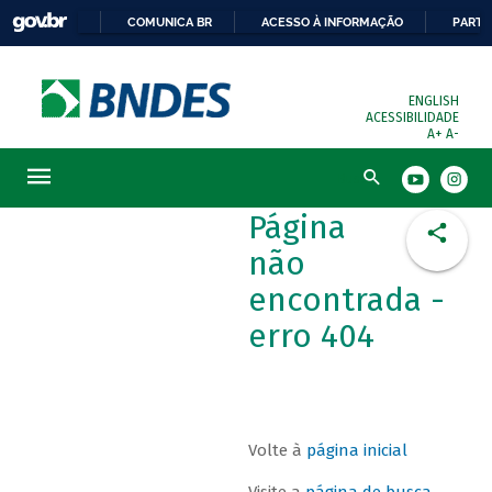
COMUNICA BR
ACESSO À INFORMAÇÃO
PARTI
ENGLISH
ACESSIBILIDADE
A+
A-
Busca
Página
não
encontrada -
erro 404
Volte à
página inicial
Visite a
página de busca