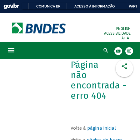
COMUNICA BR
ACESSO À INFORMAÇÃO
PARTI
ENGLISH
ACESSIBILIDADE
A+
A-
Busca
Página
não
encontrada -
erro 404
Volte à
página inicial
Visite a
página de busca