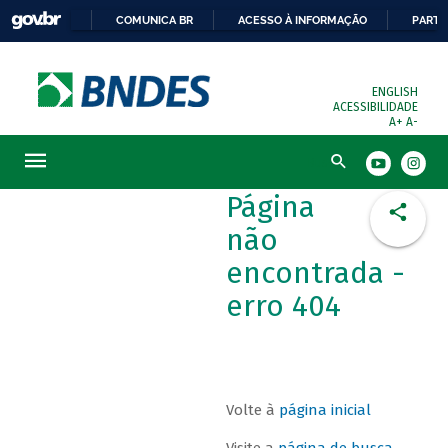
COMUNICA BR
ACESSO À INFORMAÇÃO
PARTI
ENGLISH
ACESSIBILIDADE
A+
A-
Busca
Página
não
encontrada -
erro 404
Volte à
página inicial
Visite a
página de busca