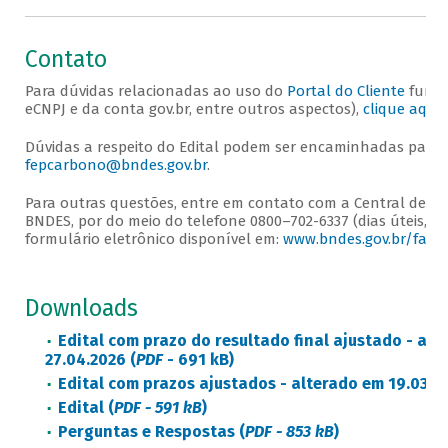
Contato
Para dúvidas relacionadas ao uso do
Portal do Cliente
funci
eCNPJ e da conta gov.br, entre outros aspectos),
clique aqui
.
Dúvidas a respeito do Edital podem ser encaminhadas para o
fepcarbono@bndes.gov.br
.
Para outras questões, entre em contato com a Central de A
BNDES, por do meio do telefone 0800–702-6337 (dias úteis, d
formulário eletrônico disponível em:
www.bndes.gov.br/fale
Downloads
Edital com prazo do resultado final ajustado - alt
27.04.2026 (
PDF
- 691 kB)
Edital com prazos ajustados -
alterado em 19.03.2
Edital (
PDF - 591 kB
)
Perguntas e Respostas (
PDF - 853 kB
)