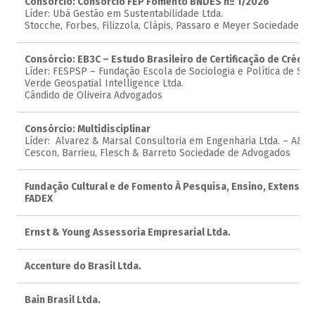
Consórcio: Consórcio FEP Fomento BNDES nº 1/2026
Líder: Ubá Gestão em Sustentabilidade Ltda.
Stocche, Forbes, Filizzola, Clápis, Passaro e Meyer Sociedade d
Consórcio: EB3C – Estudo Brasileiro de Certificação de Crédi
Líder: FESPSP – Fundação Escola de Sociologia e Política de São
Verde Geospatial Intelligence Ltda.
Cândido de Oliveira Advogados
Consórcio: Multidisciplinar
Líder: Alvarez & Marsal Consultoria em Engenharia Ltda. – A&M
Cescon, Barrieu, Flesch & Barreto Sociedade de Advogados
Fundação Cultural e de Fomento À Pesquisa, Ensino, Extensão 
FADEX
Ernst & Young Assessoria Empresarial Ltda.
Accenture do Brasil Ltda.
Bain Brasil Ltda.