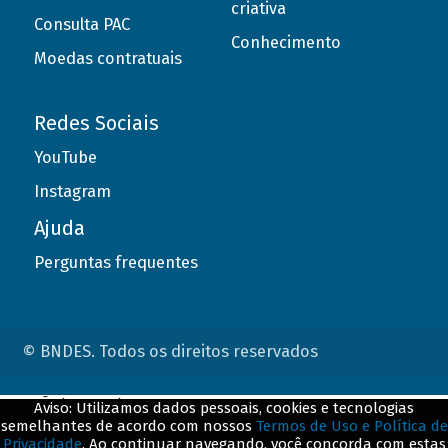
criativa
Consulta PAC
Conhecimento
Moedas contratuais
Redes Sociais
YouTube
Instagram
Ajuda
Perguntas frequentes
© BNDES. Todos os direitos reservados
ConteÃºdo complementar
Aviso: Utilizamos dados pessoais, cookies e tecnologias
semelhantes de acordo com nossos
Termos de Uso e Política de
${title}
${badge}
Privacidade
. Ao continuar navegando, você concorda com estas