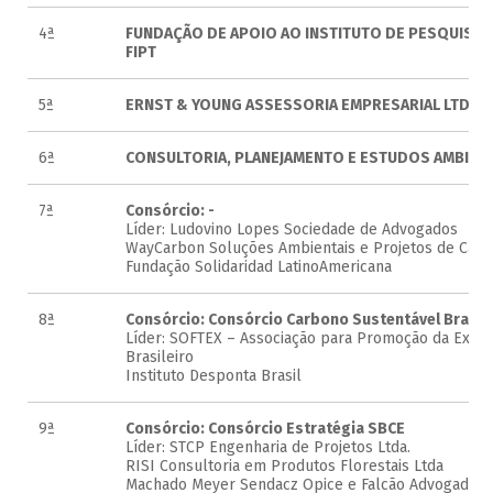
4ª
FUNDAÇÃO DE APOIO AO INSTITUTO DE PESQUISAS
FIPT
5ª
ERNST & YOUNG ASSESSORIA EMPRESARIAL LTDA.
6ª
CONSULTORIA, PLANEJAMENTO E ESTUDOS AMBIENT
7ª
Consórcio: -
Líder: Ludovino Lopes Sociedade de Advogados
WayCarbon Soluções Ambientais e Projetos de Carb
Fundação Solidaridad LatinoAmericana
8ª
Consórcio: Consórcio Carbono Sustentável Brasil
Líder: SOFTEX – Associação para Promoção da Excel
Brasileiro
Instituto Desponta Brasil
9ª
Consórcio: Consórcio Estratégia SBCE
Líder: STCP Engenharia de Projetos Ltda.
RISI Consultoria em Produtos Florestais Ltda
Machado Meyer Sendacz Opice e Falcão Advogados