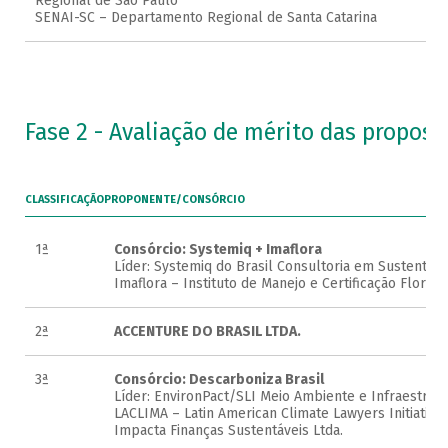
Regional de São Paulo
SENAI-SC – Departamento Regional de Santa Catarina
Fase 2 - Avaliação de mérito das propost
CLASSIFICAÇÃO
PROPONENTE/CONSÓRCIO
1ª
Consórcio: Systemiq + Imaflora
Líder: Systemiq do Brasil Consultoria em Sustentabi
Imaflora – Instituto de Manejo e Certificação Florest
2ª
ACCENTURE DO BRASIL LTDA.
3ª
Consórcio: Descarboniza Brasil
Líder: EnvironPact/SLI Meio Ambiente e Infraestrutu
LACLIMA – Latin American Climate Lawyers Initiative 
Impacta Finanças Sustentáveis Ltda.