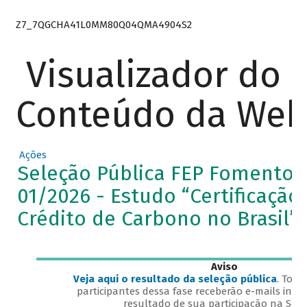
Z7_7QGCHA41L0MM80Q04QMA4904S2
Visualizador do
Conteúdo da We
Ações
Seleção Pública FEP Fomento 
01/2026 - Estudo “Certificação
Crédito de Carbono no Brasil”
Aviso
Veja aqui o resultado da seleção pública
. Toda
participantes dessa fase receberão e-mails indiv
resultado de sua participação na Sele