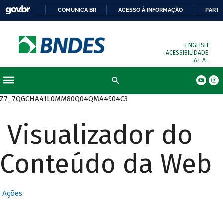
COMUNICA BR
ACESSO À INFORMAÇÃO
PARTI
ENGLISH
ACESSIBILIDADE
A+
A-
Busca
Z7_7QGCHA41L0MM80Q04QMA4904C3
Visualizador do
Conteúdo da Web
Ações