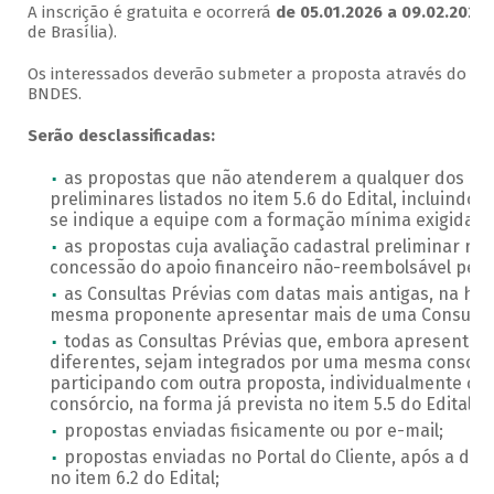
A inscrição é gratuita e ocorrerá
de 05.01.2026 a 09.02.2026
(
de Brasília).
Os interessados deverão submeter a proposta através do
Po
BNDES.
Serão desclassificadas:
as propostas que não atenderem a qualquer dos req
preliminares listados no item 5.6 do Edital, incluindo
se indique a equipe com a formação mínima exigida no
as propostas cuja avaliação cadastral preliminar re
concessão do apoio financeiro não-reembolsável pel
as Consultas Prévias com datas mais antigas, na hi
mesma proponente apresentar mais de uma Consulta 
todas as Consultas Prévias que, embora apresentad
diferentes, sejam integrados por uma mesma consorci
participando com outra proposta, individualmente ou
consórcio, na forma já prevista no item 5.5 do Edital.
propostas enviadas fisicamente ou por e-mail;
propostas enviadas no Portal do Cliente, após a data
no item 6.2 do Edital;