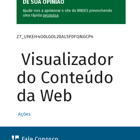
DÊ SUA OPINIÃO
Ajude-nos a aprimorar o site do BNDES preenchendo
uma rápida
pesquisa
.
Z7_L9KEH4O0LGDL20AL5F0FQNGCP4
Visualizador
do Conteúdo
da Web
Ações
Fale Conosco