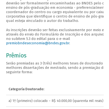
deverão ser formalmente encaminhadas ao BNDES pelo cent
ensino de pós-graduação em economia - preferencialmente 
coordenador do centro ou cargo equivalente ou por caixa d
corporativa que identifique o centro de ensino de pós-gradu
qual esteja vinculado o autor do trabalho.
As inscrições deverão ser feitas exclusivamente por meio elet
através do envio do Formulário de Inscrição e dos arquivos 
no subitem 5.3 do edital para o e-mail
premiobndeseconomia@bndes.gov.br
.
Prêmios
Serão premiadas as 3 (três) melhores teses de doutorado e as
melhores dissertações de mestrado, sendo a premiação distr
seguinte forma:
Categoria Doutorado:
a) 1º (primeiro) colocado – R$ 40.000,00 (quarenta mil reais)