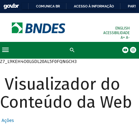
COMUNICA BR
ACESSO À INFORMAÇÃO
PARTI
ENGLISH
ACESSIBILIDADE
A+
A-
Busca
Z7_L9KEH4O0LGDL20AL5F0FQNGCH3
Visualizador do
Conteúdo da Web
Ações