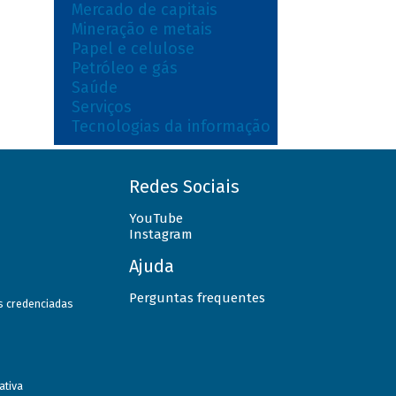
Mercado de capitais
Mineração e metais
Papel e celulose
Petróleo e gás
Saúde
Serviços
Tecnologias da informação
Redes Sociais
YouTube
Instagram
Ajuda
Perguntas frequentes
as credenciadas
ativa