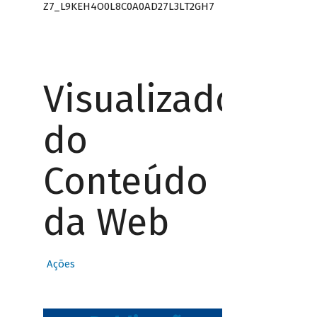
Z7_L9KEH4O0L8C0A0AD27L3LT2GH7
Visualizador
do
Conteúdo
da Web
Ações