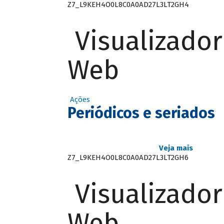
Z7_L9KEH4O0L8C0A0AD27L3LT2GH4
Visualizado
Web
Ações
Periódicos e seriados
Veja mais
Z7_L9KEH4O0L8C0A0AD27L3LT2GH6
Visualizado
Web