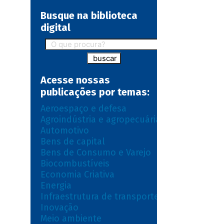
Busque na biblioteca
digital
Acesse nossas
publicações por temas:
Aeroespaço e defesa
Agroindústria e agropecuária
Automotivo
Bens de capital
Bens de Consumo e Varejo
Biocombustíveis
Economia Criativa
Energia
Infraestrutura de transportes
Inovação
Meio ambiente