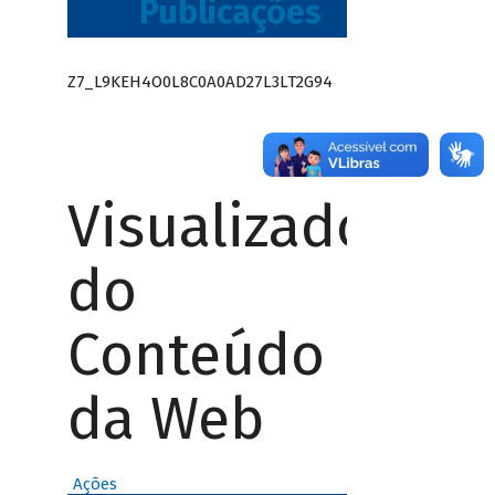
Publicações
Z7_L9KEH4O0L8C0A0AD27L3LT2G94
Visualizador
do
Conteúdo
da Web
Ações