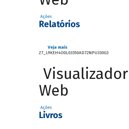
Ações
Relatórios
Veja mais
Z7_L9KEH4O0L03350AD72NPU330G3
Visualizado
Web
Ações
Livros