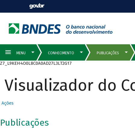
Z7_L9KEH4O0L8C0A0AD27L3LT2G17
Visualizador do 
Ações
Publicações