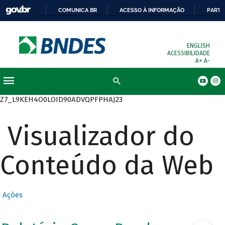
COMUNICA BR
ACESSO À INFORMAÇÃO
PARTI
ENGLISH
ACESSIBILIDADE
A+
A-
Busca
Z7_L9KEH4O0LOID90ADVQPFPHAJ23
Visualizador do
Conteúdo da Web
Ações