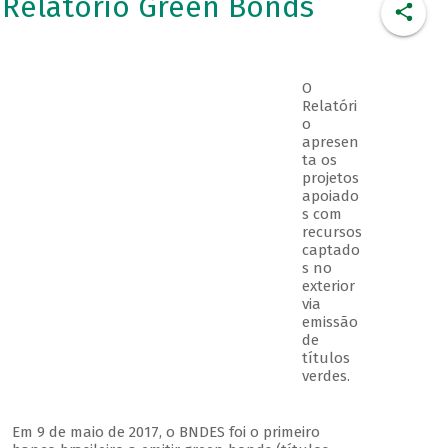
Relatório Green Bonds
O
Relatóri
o
apresen
ta os
projetos
apoiado
s com
recursos
captado
s no
exterior
via
emissão
de
títulos
verdes.
Em 9 de maio de 2017, o BNDES foi o primeiro