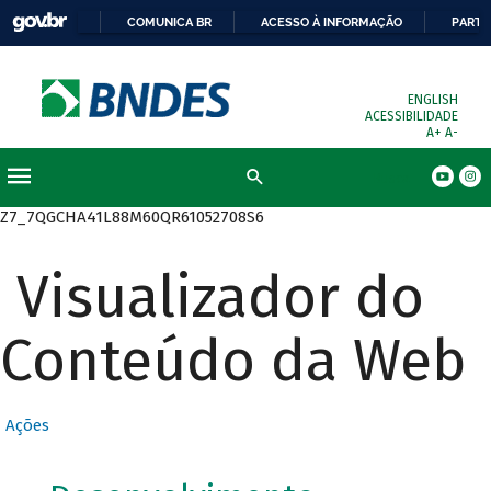
COMUNICA BR
ACESSO À INFORMAÇÃO
PARTI
ENGLISH
ACESSIBILIDADE
A+
A-
Busca
Z7_7QGCHA41L88M60QR61052708S6
Visualizador do
Conteúdo da Web
Ações