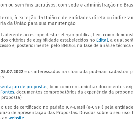
 com ou sem fins lucrativos, com sede e administração no Bra
interno, à exceção da União e de entidades direta ou indiret
ria da União para sua manutenção.
l aderente ao escopo desta seleção pública, bem como demonstr
os critérios de elegibilidade estabelecidos no
Edital
, a qual ser
esso e, posteriormente, pelo BNDES, na fase de análise técnica e
 25.07.2022
e os interessados na chamada puderam cadastrar p
as.
esentação de propostas
, bem como encaminhar documentos exig
 Fontes
, documentos comprobatórios da experiência da proponen
 proposta).
io o uso de certificado no padrão ICP-Brasil (e-CNPJ) pela enti
 prazo de apresentação das Propostas. Dúvidas sobre o seu uso, 
a ao
website
.