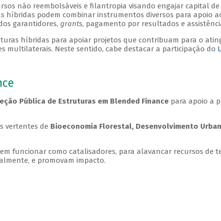
ursos não reembolsáveis e filantropia visando engajar capital de t
s híbridas podem combinar instrumentos diversos para apoio ao
ndos garantidores,
grants
, pagamento por resultados e assistênci
ruturas híbridas para apoiar projetos que contribuam para o a
es multilaterais. Neste sentido, cabe destacar a participação do
nce
leção Pública de Estruturas em Blended Finance
para apoio a 
as vertentes de
Bioeconomia Florestal, Desenvolvimento Urban
m funcionar como catalisadores, para alavancar recursos de te
onalmente, e promovam impacto.