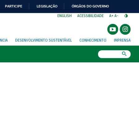
PARTICIPE
LEGISLAÇÃO
ÓRGÃOS DO GOVERNO
⁣
ENGLISH
ACESSIBILIDADE
A+
A-
NCIA
DESENVOLVIMENTO SUSTENTÁVEL
CONHECIMENTO
IMPRENSA
Busca