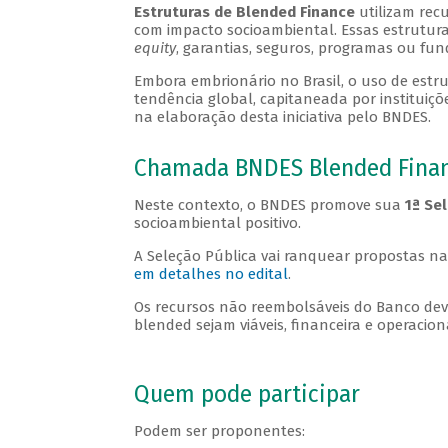
Estruturas de Blended Finance
utilizam rec
com impacto socioambiental. Essas estrutura
equity
, garantias, seguros, programas ou fu
Embora embrionário no Brasil, o uso de est
tendência global, capitaneada por instituiçõ
na elaboração desta iniciativa pelo BNDES.
Chamada BNDES Blended Fina
Neste contexto, o BNDES promove sua
1ª Se
socioambiental positivo.
A Seleção Pública vai ranquear propostas n
em detalhes no edital
.
Os recursos não reembolsáveis do Banco deve
blended sejam viáveis, financeira e operaci
Quem pode participar
Podem ser proponentes: