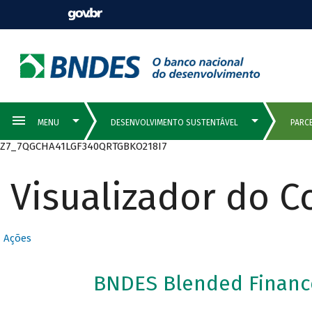
Z7_7QGCHA41LGF340QRTGBKO218I7
Visualizador do 
Ações
BNDES Blended Financ