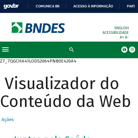
COMUNICA BR
ACESSO À INFORMAÇÃO
PARTI
ENGLISH
ACESSIBILIDADE
A+
A-
Busca
Z7_7QGCHA41LODS2064PNB0E420A4
Visualizador do
Conteúdo da Web
Ações