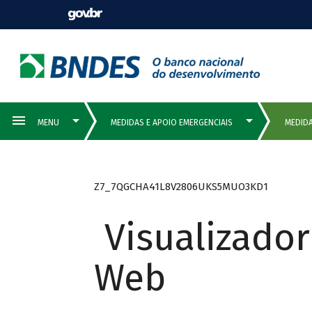
Z7_7QGCHA41L8V2806UKS5MUO3KD1
Visualizado
Web