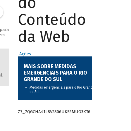
do
Conteúdo
 para
da Web
 em
Ações
MAIS SOBRE MEDIDAS
EMERGENCIAIS PARA O RIO
l,
GRANDE DO SUL
Medidas emergenciais para o Rio Grande
do Sul
Z7_7QGCHA41L8V2806UKS5MUO3KT6