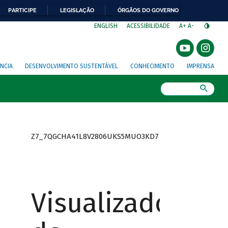
PARTICIPE
LEGISLAÇÃO
ÓRGÃOS DO GOVERNO
⁣
ENGLISH
ACESSIBILIDADE
A+
A-
NCIA
DESENVOLVIMENTO SUSTENTÁVEL
CONHECIMENTO
IMPRENSA
Busca
Z7_7QGCHA41L8V2806UKS5MUO3KD7
Visualizador