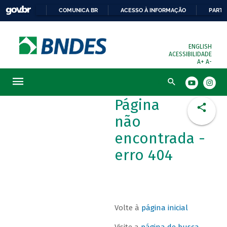
COMUNICA BR
ACESSO À INFORMAÇÃO
PARTI
ENGLISH
ACESSIBILIDADE
A+
A-
Busca
Página
não
encontrada -
erro 404
Volte à
página inicial
Visite a
página de busca