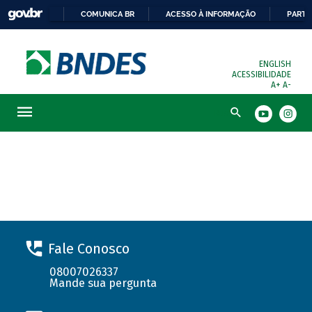
COMUNICA BR
ACESSO À INFORMAÇÃO
PARTI
ENGLISH
ACESSIBILIDADE
A+
A-
Busca
Solicite seu financiamento
Fale Conosco
08007026337
Mande sua pergunta