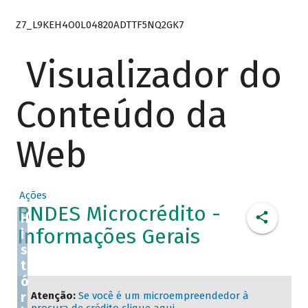
Z7_L9KEH4O0L04820ADTTF5NQ2GK7
Visualizador do
Conteúdo da
Web
Ações
BNDES Microcrédito -
H
Informações Gerais
i
s
t
ó
r
Atenção:
Se você é um microempreendedor à