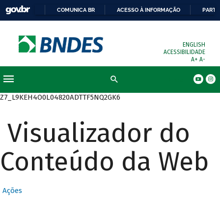
COMUNICA BR
ACESSO À INFORMAÇÃO
PARTI
ENGLISH
ACESSIBILIDADE
A+
A-
Busca
Z7_L9KEH4O0L04820ADTTF5NQ2GK6
Visualizador do
Conteúdo da Web
Ações