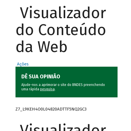
Visualizador
do Conteúdo
da Web
Ações
DÊ SUA OPINIÃO
Ajude-nos a aprimorar o site do BNDES preenchendo
uma rápida
pesquisa
.
Z7_L9KEH4O0L04820ADTTF5NQ2GC3
Visualizador