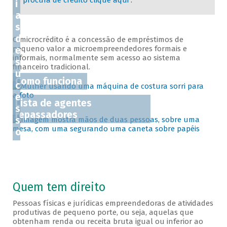
procura de crédito clique aqui .
i
a
s
d
O microcrédito é a concessão de empréstimos de
pequeno valor a microempreendedores formais e
e
informais, normalmente sem acesso ao sistema
s
financeiro tradicional.
u
Como funciona
c
e
Lista de agentes
s
repassadores
s
o
Quem tem direito
Pessoas físicas e jurídicas empreendedoras de atividades
produtivas de pequeno porte, ou seja, aquelas que
obtenham renda ou receita bruta igual ou inferior ao