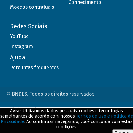
Conhecimento
Moedas contratuais
Redes Sociais
YouTube
Instagram
Ajuda
Perguntas frequentes
© BNDES. Todos os direitos reservados
ConteÃºdo complementar
Aviso: Utilizamos dados pessoais, cookies e tecnologias
semelhantes de acordo com nossos
Termos de Uso e Política de
${title}
${badge}
Privacidade
. Ao continuar navegando, você concorda com estas
condições.
${loading}
Entendi