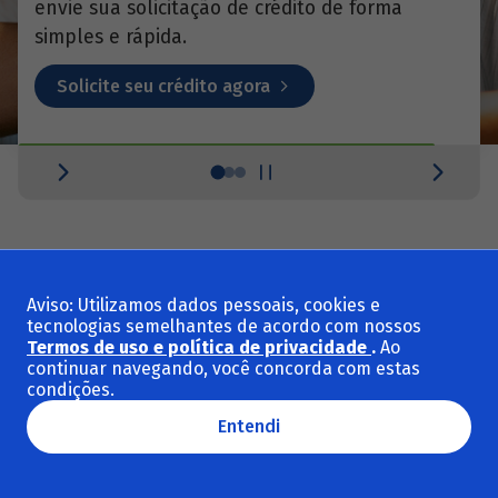
envie sua solicitação de crédito de forma
simples e rápida.
Solicite seu crédito agora
Como funciona o BNDES
Aviso: Utilizamos dados pessoais, cookies e
Impulso: simples e rápido
tecnologias semelhantes de acordo com nossos
Termos de uso e política de privacidade
.
Ao
continuar navegando, você concorda com estas
Entenda o processo de solicitação de crédito e
condições.
saiba como podemos ajudar sua empresa a
crescer. Assista ao vídeo e veja os 4 passos
Entendi
essenciais para impulsionar seu negócio.