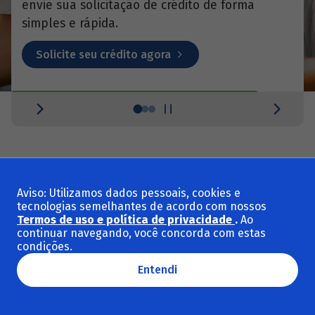
envie sua solicitação de crédito de forma
simples e rápida.
Solicite seu crédito agora
Como funciona o BNDES
Aviso: Utilizamos dados pessoais, cookies e
Impulso: simples e rápido
tecnologias semelhantes de acordo com nossos
Termos de uso e política de privacidade
.
Ao
continuar navegando, você concorda com estas
Entenda o processo de solicitação de crédito e
condições.
saiba como podemos ajudar sua empresa a
crescer. Assista ao vídeo e veja os 4 passos
Entendi
essenciais para impulsionar seu negócio.