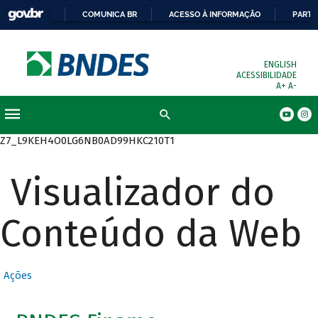
COMUNICA BR
ACESSO À INFORMAÇÃO
PARTI
ENGLISH
ACESSIBILIDADE
A+
A-
Busca
Z7_L9KEH4O0LG6NB0AD99HKC210T1
Visualizador do
Conteúdo da Web
Ações