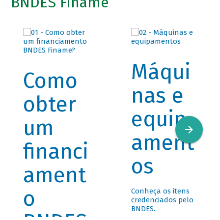
BNDES Finame
Máqui
Como
nas e
obter
equip
um
ament
financi
os
ament
o
Conheça os itens
credenciados pelo
BNDES.