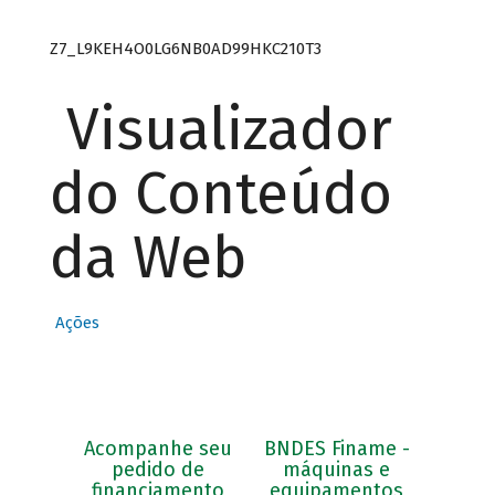
BNDES
Finam
Z7_L9KEH4O0LG6NB0AD99HKC210T3
e?
Visualizador
Entenda o BNDES
do Conteúdo
Finame, as linhas
de financiamento
disponíveis e o
da Web
processo de
solicitação de
apoio.
Ações
Acompanhe seu
BNDES Finame -
pedido de
máquinas e
financiamento
equipamentos