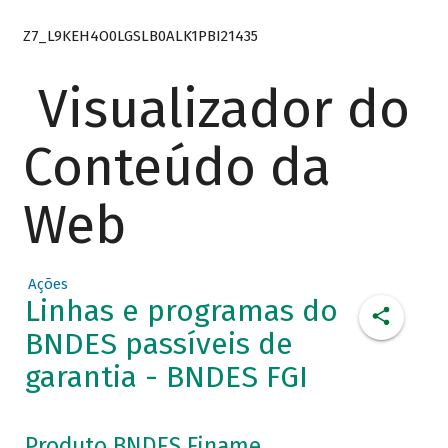
Z7_L9KEH4O0LGSLB0ALK1PBI21435
Visualizador do
Conteúdo da
Web
Ações
Linhas e programas do
BNDES passíveis de
garantia - BNDES FGI
Produto BNDES Finame