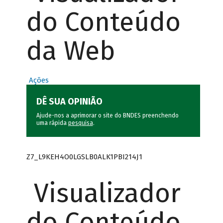
do Conteúdo
da Web
Ações
DÊ SUA OPINIÃO
Ajude-nos a aprimorar o site do BNDES preenchendo
uma rápida
pesquisa
.
Z7_L9KEH4O0LGSLB0ALK1PBI214J1
Visualizador
do Conteúdo