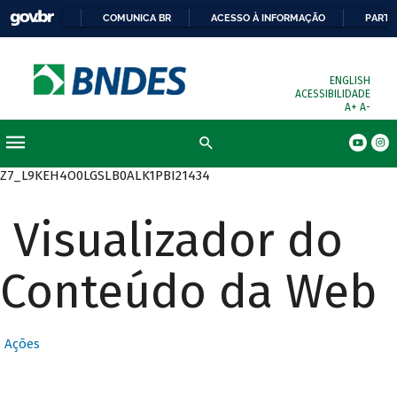
COMUNICA BR
ACESSO À INFORMAÇÃO
PARTI
ENGLISH
ACESSIBILIDADE
A+
A-
Busca
Z7_L9KEH4O0LGSLB0ALK1PBI21434
Visualizador do
Conteúdo da Web
Ações