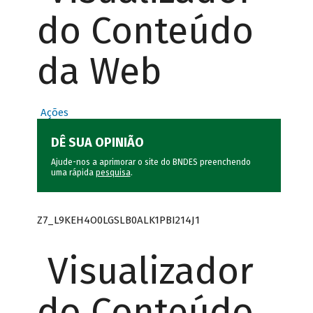
do Conteúdo
da Web
Ações
DÊ SUA OPINIÃO
Ajude-nos a aprimorar o site do BNDES preenchendo
uma rápida
pesquisa
.
Z7_L9KEH4O0LGSLB0ALK1PBI214J1
Visualizador
do Conteúdo