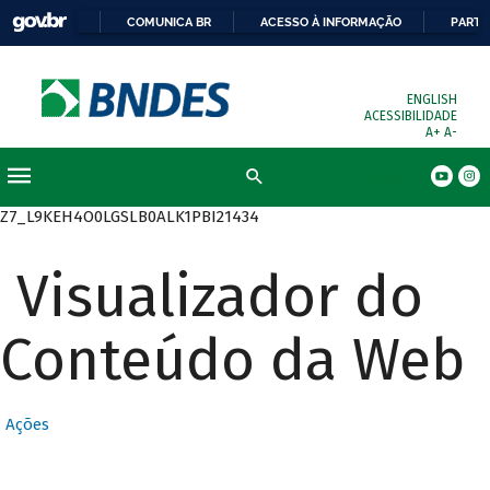
COMUNICA BR
ACESSO À INFORMAÇÃO
PARTI
ENGLISH
ACESSIBILIDADE
A+
A-
Busca
Z7_L9KEH4O0LGSLB0ALK1PBI21434
Visualizador do
Conteúdo da Web
Ações