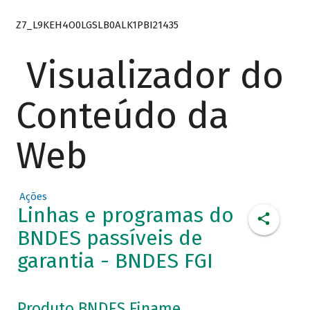
Z7_L9KEH4O0LGSLB0ALK1PBI21435
Visualizador do
Conteúdo da
Web
Ações
Linhas e programas do
BNDES passíveis de
garantia - BNDES FGI
Produto BNDES Finame