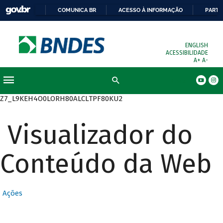
COMUNICA BR
ACESSO À INFORMAÇÃO
PARTI
ENGLISH
ACESSIBILIDADE
A+
A-
Busca
Z7_L9KEH4O0LORH80ALCLTPF80KU2
Visualizador do
Conteúdo da Web
Ações