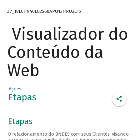
Z7_J8LCH940LG2S60APQ13HRU2C15
Visualizador do
Conteúdo da
Web
Ações
Etapas
Etapas
O relacionamento do BNDES com seus Clientes, visando
à concessão de crédito direto ou indireto, compreende