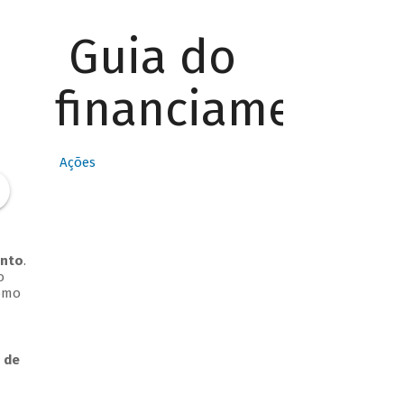
Guia do
financiamento
Ações
ento
.
o
Como
 de