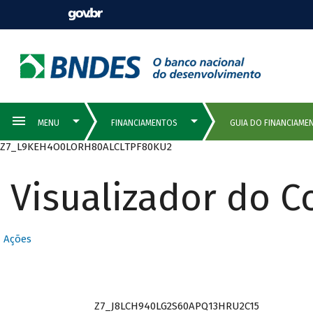
Z7_L9KEH4O0LORH80ALCLTPF80KU2
Visualizador do 
Ações
Z7_J8LCH940LG2S60APQ13HRU2C15