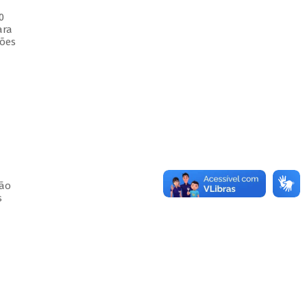
0
ara
ções
ção
s