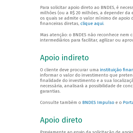
Para solicitar apoio direto ao BNDES, é neces
milhões (ou a R$ 20 milhões, a depender da e
os quais se admite o valor mínimo de apoio 
financeiras diretas,
clique aqui
.
Mas atenção: o BNDES não reconhece nem cre
intermediários para facilitar, agilizar ou apr
Apoio indireto
O cliente deve procurar uma
instituição fin
informar o valor do investimento que pretend
finalidade do investimento e a sua localiza
necessária, analisará a possibilidade de con
garantias.
Consulte também o
BNDES Impulso
e o
Port
Apoio direto
Previamente ao envio da solicitação de apoio