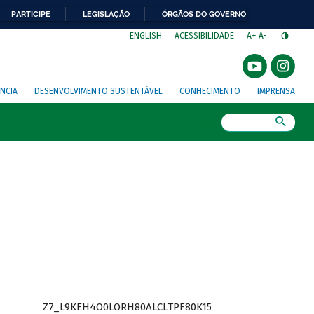
PARTICIPE
LEGISLAÇÃO
ÓRGÃOS DO GOVERNO
⁣
ENGLISH
ACESSIBILIDADE
A+
A-
NCIA
DESENVOLVIMENTO SUSTENTÁVEL
CONHECIMENTO
IMPRENSA
Busca
Z7_L9KEH4O0LORH80ALCLTPF80K15