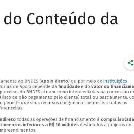
r do Conteúdo da
retamente ao BNDES (
apoio direto
) ou por meio de
instituições
A forma de apoio depende da
finalidade
e do
valor do financiam
ras parceiras do BNDES atuam como intermediárias na concessão d
 (risco de não pagamento pelo cliente) total ou parcialmente. 
to permite que seus recursos cheguem a clientes em todos os
financeiras.
indireto
todas as operações de financiamento à
compra isolada
ciamentos inferiores a R$ 10 milhões
destinados a projetos de
empreendimentos.