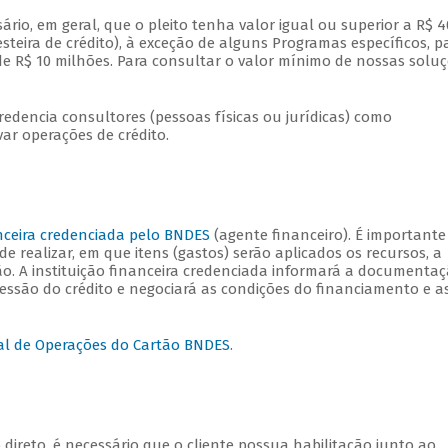
sário, em geral, que o pleito tenha valor igual ou superior a R$ 4
steira de crédito), à exceção de alguns Programas específicos, p
de R$ 10 milhões. Para consultar o valor mínimo de nossas solu
dencia consultores (pessoas físicas ou jurídicas) como
ovar operações de crédito.
anceira credenciada pelo BNDES
(agente financeiro). É importante
e realizar, em que itens (gastos) serão aplicados os recursos, a
ção. A instituição financeira credenciada informará a documenta
cessão do crédito e negociará as condições do financiamento e a
al de Operações do Cartão BNDES
.
 direto, é necessário que o cliente possua habilitação junto ao