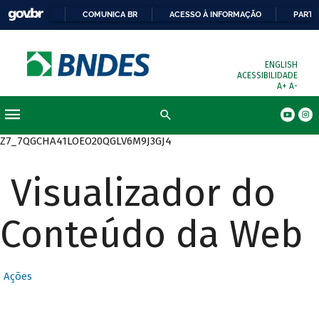
COMUNICA BR
ACESSO À INFORMAÇÃO
PARTI
ENGLISH
ACESSIBILIDADE
A+
A-
Busca
Z7_7QGCHA41LOEO20QGLV6M9J3GJ4
Visualizador do
Conteúdo da Web
Ações