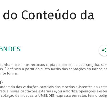
r do Conteúdo da
MBNDES
 tenham base nos recursos captados em moeda estrangeira, se
as. É definido a partir do custo médio das captações do Banco n
nte forma:
S)
onderada das variações cambiais das moedas existentes na Cest
tua novas captações externas e/ou amortiza operações existen
e cotação de moedas, a UMBNDES, expressa em valor, tem o códi