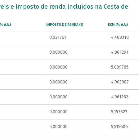
veis e imposto de renda incluídos na Cesta de
% A.A.)
IMPOSTO DE RENDA (1)
ECM (% A.A.)
0,021761
4,468310
0,000000
4,801291
0,000000
5,009785
0,000000
4,903987
0,000000
4,961782
0,000000
5,157822
0,000000
5,515606