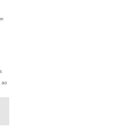
em
s
 ao