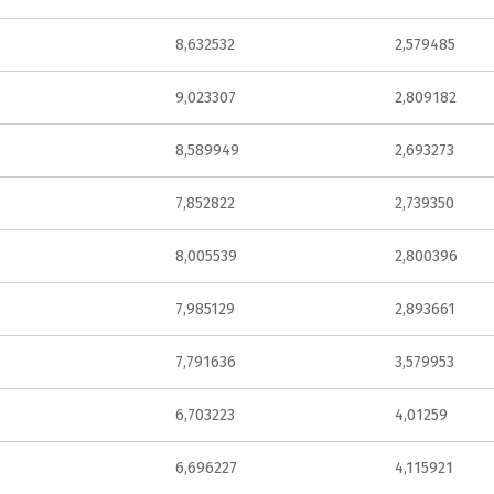
8,632532
2,579485
9,023307
2,809182
8,589949
2,693273
7,852822
2,739350
8,005539
2,800396
7,985129
2,893661
7,791636
3,579953
6,703223
4,01259
6,696227
4,115921