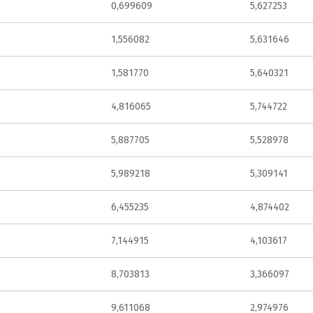
0,699609
5,627253
1,556082
5,631646
1,581770
5,640321
4,816065
5,744722
5,887705
5,528978
5,989218
5,309141
6,455235
4,874402
7,144915
4,103617
8,703813
3,366097
9,611068
2,974976