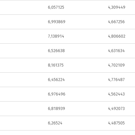
6,057125
4,309449
6,993869
4,667256
7,138914
4,806602
6,526638
4,631634
8,161375
4,702109
6,456224
4,776487
6,976496
4,562443
6,818939
4,492073
6,26524
4,487505