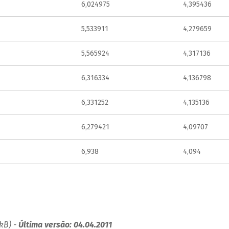
6,024975
4,395436
5,533911
4,279659
5,565924
4,317136
6,316334
4,136798
6,331252
4,135136
6,279421
4,09707
6,938
4,094
kB) -
Última versão: 04.04.2011