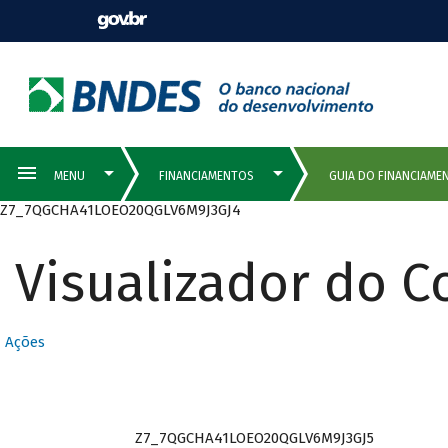
Z7_7QGCHA41LOEO20QGLV6M9J3GJ4
Visualizador do 
Ações
Z7_7QGCHA41LOEO20QGLV6M9J3GJ5