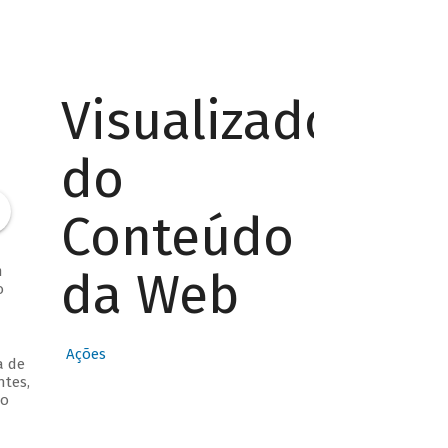
Visualizador
do
Conteúdo
m
da Web
o
Ações
a de
tes,
go