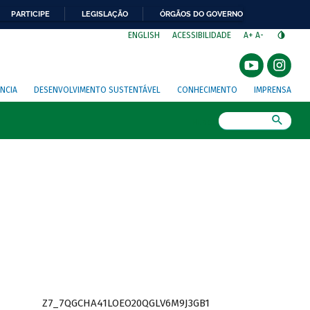
PARTICIPE
LEGISLAÇÃO
ÓRGÃOS DO GOVERNO
⁣
ENGLISH
ACESSIBILIDADE
A+
A-
NCIA
DESENVOLVIMENTO SUSTENTÁVEL
CONHECIMENTO
IMPRENSA
Busca
Z7_7QGCHA41LOEO20QGLV6M9J3GB1