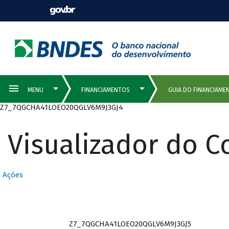
Z7_7QGCHA41LOEO20QGLV6M9J3GJ4
Visualizador do 
Ações
Z7_7QGCHA41LOEO20QGLV6M9J3GJ5