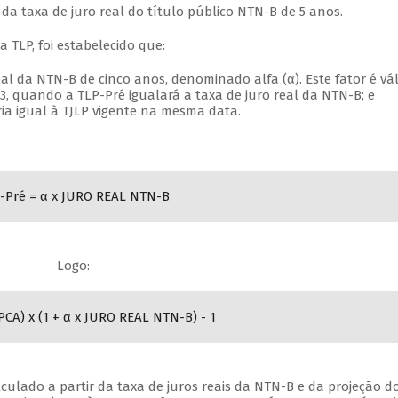
da taxa de juro real do título público NTN-B de 5 anos.
 TLP, foi estabelecido que:
al da NTN-B de cinco anos, denominado alfa (α). Este fator é vá
, quando a TLP-Pré igualará a taxa de juro real da NTN-B; e
eria igual à TJLP vigente na mesma data.
-Pré = α x JURO REAL NTN-B
Logo:
IPCA) x (1 + α x JURO REAL NTN-B) - 1
calculado a partir da taxa de juros reais da NTN-B e da projeção d