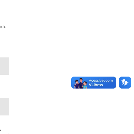
lido
o