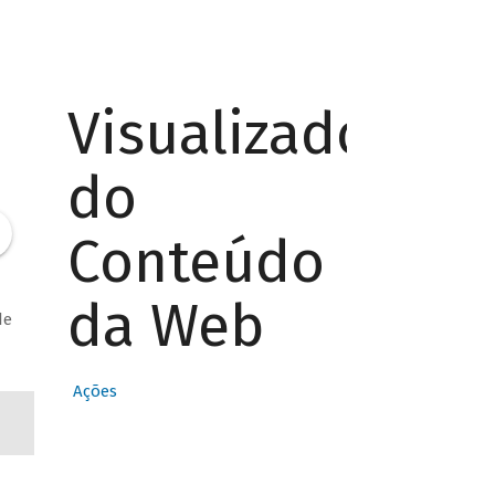
Visualizador
do
Conteúdo
a
da Web
de
Ações